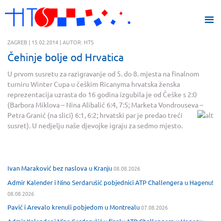
ZAGREB | 15.02.2014 | AUTOR: HTS
Čehinje bolje od Hrvatica
U prvom susretu za razigravanje od 5. do 8. mjesta na finalnom
turniru Winter Cupa u češkim Ricanyma hrvatska ženska
reprezentacija uzrasta do 16 godina izgubila je od Češke s 2:0
(Barbora Miklova – Nina Alibalić 6:4, 7:5; Marketa Vondrouseva –
Petra Granić (na slici) 6:1, 6:2; hrvatski par je predao treći
susret). U nedjelju naše djevojke igraju za sedmo mjesto.
Ivan Maraković bez naslova u Kranju
08.08.2026
Admir Kalender i Nino Serdarušić pobjednici ATP Challengera u Hagenu!
08.08.2026
Pavić i Arevalo krenuli pobjedom u Montrealu
07.08.2026