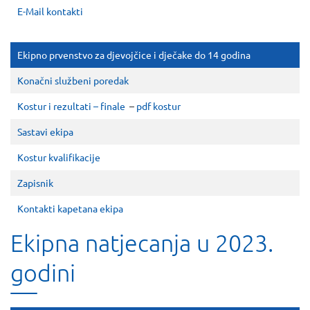
E-Mail kontakti
Ekipno prvenstvo za djevojčice i dječake do 14 godina
Konačni službeni poredak
Kostur i rezultati – finale
–
pdf kostur
Sastavi ekipa
Kostur kvalifikacije
Zapisnik
Kontakti kapetana ekipa
Ekipna natjecanja u 2023.
godini