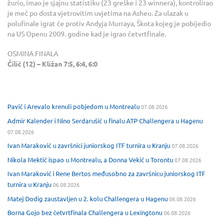
žurio, imao je sjajnu statistiku (23 greške i 23 winnera), kontrolirao
je meč po dosta vjetrovitim uvjetima na Asheu. Za ulazak u
polufinale igrat će protiv Andyja Murraya, Škota kojeg je pobijedio
na US Openu 2009. godine kad je igrao četvrtfinale.
OSMINA FINALA
Čilić (12) – Kližan 7:5, 6:4, 6:0
Pavić i Arevalo krenuli pobjedom u Montrealu
07.08.2026
Admir Kalender i Nino Serdarušić u finalu ATP Challengera u Hagenu
07.08.2026
Ivan Maraković u završnici juniorskog ITF turnira u Kranju
07.08.2026
Nikola Mektić ispao u Montrealu, a Donna Vekić u Torontu
07.08.2026
Ivan Maraković i Rene Bertos međusobno za završnicu juniorskog ITF
turnira u Kranju
06.08.2026
Matej Dodig zaustavljen u 2. kolu Challengera u Hagenu
06.08.2026
Borna Gojo bez četvrtfinala Challengera u Lexingtonu
06.08.2026