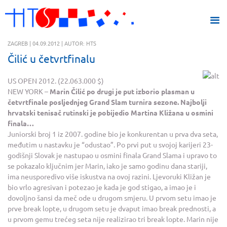
ZAGREB | 04.09.2012 | AUTOR: HTS
Čilić u četvrtfinalu
US OPEN 2012. (22.063.000 $)
NEW YORK –
Marin Čilić po drugi je put izborio plasman u
četvrtfinale posljednjeg Grand Slam turnira sezone. Najbolji
hrvatski tenisač rutinski je pobijedio Martina Kližana u osmini
finala…
Juniorski broj 1 iz 2007. godine bio je konkurentan u prva dva seta,
međutim u nastavku je “odustao”. Po prvi put u svojoj karijeri 23-
godišnji Slovak je nastupao u osmini finala Grand Slama i upravo to
se pokazalo ključnim jer Marin, iako je samo godinu dana stariji,
ima neusporedivo više iskustva na ovoj razini. Ljevoruki Kližan je
bio vrlo agresivan i potezao je kada je god stigao, a imao je i
dovoljno šansi da meč ode u drugom smjeru. U prvom setu imao je
prve break lopte, u drugom setu je dvaput imao break prednosti, a
u prvom gemu trećeg seta nije realizirao tri break lopte. Marin nije