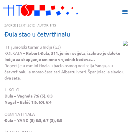
ZAGREB | 27.01.2012 | AUTOR: HTS
Đula stao u četvrtfinalu
ITF juniorski turnir u Indiji (G3)
KOLKATA –
Robert Đula, 311. junior svijeta, izabrao je daleku
Indiju za skupljanje iznimno vrijednih bodova…
Robert je u osmini finala izbacio osmog nositelja Yanga, a u
četvrtfinalu je morao čestitati Albertu Ivorri. Španjolac je slavio u
dva seta.
1. KOLO
Đula – Vaghela 7:6 (5), 6:3
Nagal – Babić 1:6, 6:4, 6:4
OSMINA FINALA
Đula – YANG (8) 6:3, 6:7 (3), 6:3