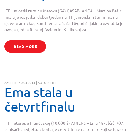
ITF juniorski turnir u Maroku (G4) CASABLANCA – Martina Bašić
imala je još jedan dobar tjedan na ITF juniorskim turnirima na
sjeveru arfričkog kontinenta…Naša 16-godišnjakinja uzvratila je
ovoga tjedna Ruskinji Valentini Kulikovoj za...
READ MORE
ZAGREB | 10.03.2013 | AUTOR: HTS
Ema stala u
četvrtfinalu
ITF Futures u Francuskoj (10.000 $) AMIENS – Ema Mikulčić, 707.
tenisačica svijeta, izborila je četvrtfinale na turniru koji se igrao u