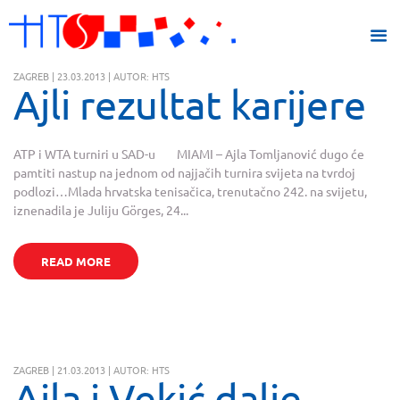
ZAGREB | 23.03.2013 | AUTOR: HTS
Ajli rezultat karijere
ATP i WTA turniri u SAD-u MIAMI – Ajla Tomljanović dugo će
pamtiti nastup na jednom od najjačih turnira svijeta na tvrdoj
podlozi…Mlada hrvatska tenisačica, trenutačno 242. na svijetu,
iznenadila je Juliju Görges, 24...
READ MORE
ZAGREB | 21.03.2013 | AUTOR: HTS
Ajla i Vekić dalje