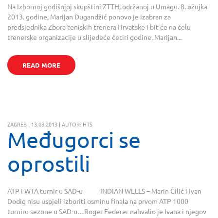
Na Izbornoj godišnjoj skupštini ZTTH, održanoj u Umagu. 8. ožujka
2013. godine, Marijan Dugandžić ponovo je izabran za
predsjednika Zbora teniskih trenera Hrvatske i bit će na čelu
trenerske organizacije u slijedeće četiri godine. Marijan...
READ MORE
ZAGREB | 13.03.2013 | AUTOR: HTS
Međugorci se
oprostili
ATP i WTA turnir u SAD-u INDIAN WELLS – Marin Čilić i Ivan
Dodig nisu uspjeli izboriti osminu finala na prvom ATP 1000
turniru sezone u SAD-u…Roger Federer nahvalio je Ivana i njegov