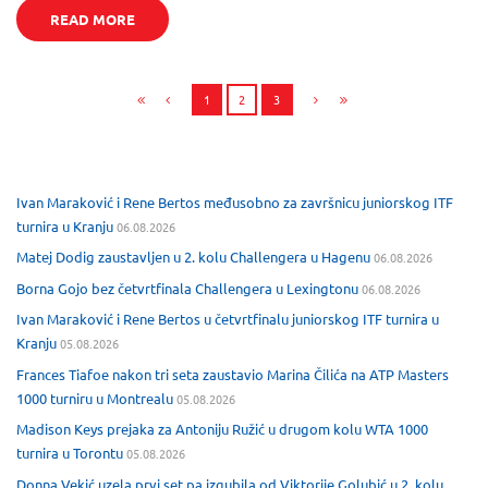
READ MORE
1
2
3
Ivan Maraković i Rene Bertos međusobno za završnicu juniorskog ITF
turnira u Kranju
06.08.2026
Matej Dodig zaustavljen u 2. kolu Challengera u Hagenu
06.08.2026
Borna Gojo bez četvrtfinala Challengera u Lexingtonu
06.08.2026
Ivan Maraković i Rene Bertos u četvrtfinalu juniorskog ITF turnira u
Kranju
05.08.2026
Frances Tiafoe nakon tri seta zaustavio Marina Čilića na ATP Masters
1000 turniru u Montrealu
05.08.2026
Madison Keys prejaka za Antoniju Ružić u drugom kolu WTA 1000
turnira u Torontu
05.08.2026
Donna Vekić uzela prvi set pa izgubila od Viktorije Golubić u 2. kolu