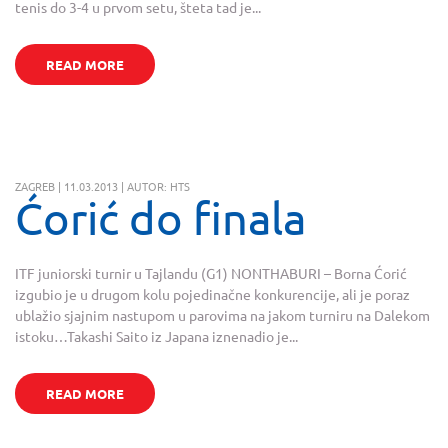
tenis do 3-4 u prvom setu, šteta tad je...
READ MORE
ZAGREB | 11.03.2013 | AUTOR: HTS
Ćorić do finala
ITF juniorski turnir u Tajlandu (G1) NONTHABURI – Borna Ćorić
izgubio je u drugom kolu pojedinačne konkurencije, ali je poraz
ublažio sjajnim nastupom u parovima na jakom turniru na Dalekom
istoku…Takashi Saito iz Japana iznenadio je...
READ MORE