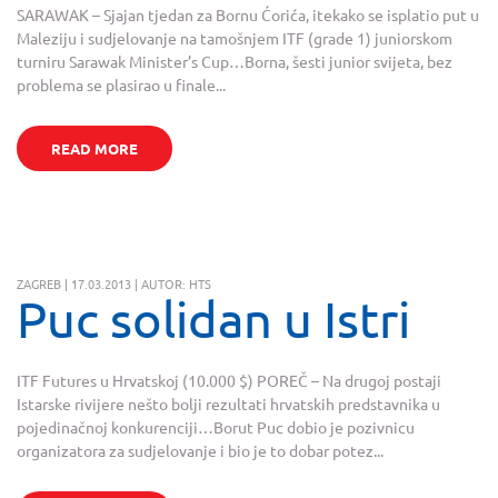
SARAWAK – Sjajan tjedan za Bornu Ćorića, itekako se isplatio put u
Maleziju i sudjelovanje na tamošnjem ITF (grade 1) juniorskom
turniru Sarawak Minister’s Cup…Borna, šesti junior svijeta, bez
problema se plasirao u finale...
READ MORE
ZAGREB | 17.03.2013 | AUTOR: HTS
Puc solidan u Istri
ITF Futures u Hrvatskoj (10.000 $) POREČ – Na drugoj postaji
Istarske rivijere nešto bolji rezultati hrvatskih predstavnika u
pojedinačnoj konkurenciji…Borut Puc dobio je pozivnicu
organizatora za sudjelovanje i bio je to dobar potez...