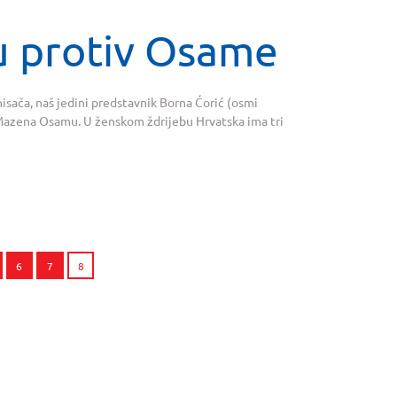
u protiv Osame
isača, naš jedini predstavnik Borna Ćorić (osmi
 Mazena Osamu. U ženskom ždrijebu Hrvatska ima tri
6
7
8