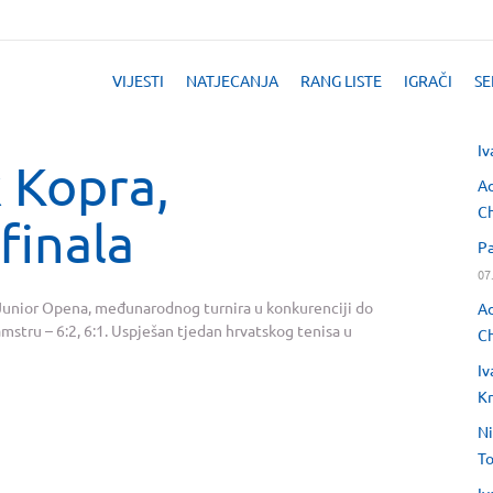
VIJESTI
NATJECANJA
RANG LISTE
IGRAČI
SE
Iv
 Kopra,
Ad
Ch
finala
Pa
07
Junior Opena, međunarodnog turnira u konkurenciji do
Ad
mstru – 6:2, 6:1. Uspješan tjedan hrvatskog tenisa u
Ch
Iv
Kr
Ni
T