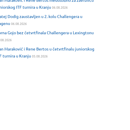
an Maraković i Rene Bertos međusobno za završnicu
niorskog ITF turnira u Kranju
06.08.2026
tej Dodig zaustavljen u 2. kolu Challengera u
agenu
06.08.2026
rna Gojo bez četvrtfinala Challengera u Lexingtonu
.08.2026
an Maraković i Rene Bertos u četvrtfinalu juniorskog
F turnira u Kranju
05.08.2026