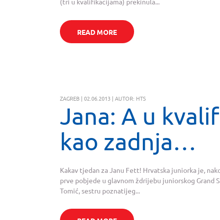
(tri u kvalifikacijama) prekinula...
READ MORE
ZAGREB | 02.06.2013 | AUTOR: HTS
Jana: A u kvali
kao zadnja…
Kakav tjedan za Janu Fett! Hrvatska juniorka je, nako
prve pobjede u glavnom ždrijebu juniorskog Grand Sl
Tomić, sestru poznatijeg...