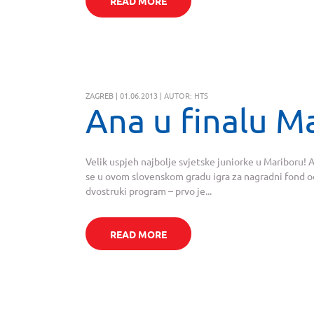
READ MORE
ZAGREB | 01.06.2013 | AUTOR: HTS
Ana u finalu M
Velik uspjeh najbolje svjetske juniorke u Mariboru! An
se u ovom slovenskom gradu igra za nagradni fond od
dvostruki program – prvo je...
READ MORE