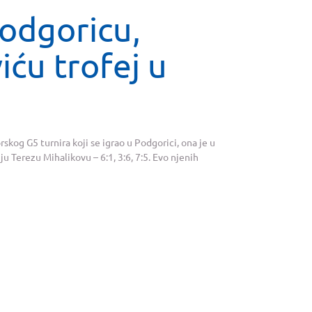
Podgoricu,
iću trofej u
rskog G5 turnira koji se igrao u Podgorici, ona je u
ju Terezu Mihalikovu – 6:1, 3:6, 7:5. Evo njenih