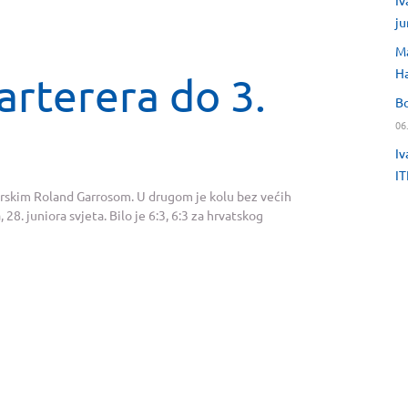
Iv
ju
Ma
H
rterera do 3.
Bo
06
Iv
IT
niorskim Roland Garrosom. U drugom je kolu bez većih
8. juniora svjeta. Bilo je 6:3, 6:3 za hrvatskog