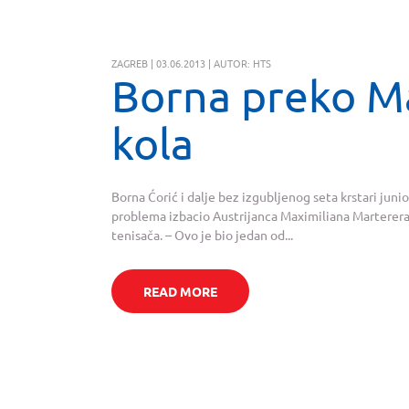
ZAGREB | 03.06.2013 | AUTOR: HTS
Borna preko Ma
kola
Borna Ćorić i dalje bez izgubljenog seta krstari ju
problema izbacio Austrijanca Maximiliana Marterera, 2
tenisača. – Ovo je bio jedan od...
READ MORE