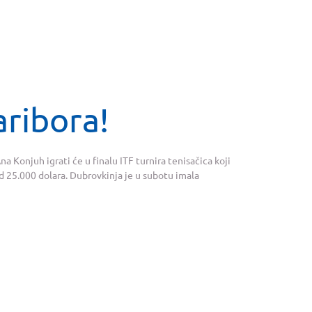
aribora!
a Konjuh igrati će u finalu ITF turnira tenisačica koji
 25.000 dolara. Dubrovkinja je u subotu imala