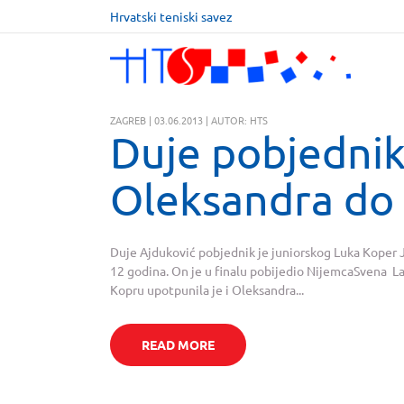
Hrvatski teniski savez
ZAGREB | 03.06.2013 | AUTOR: HTS
Duje pobjednik
Oleksandra do 
Duje Ajduković pobjednik je juniorskog Luka Koper 
12 godina. On je u finalu pobijedio NijemcaSvena La
Kopru upotpunila je i Oleksandra...
READ MORE