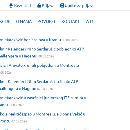
Rezultati
Prijava
Upute za prijavu
KCIJE
O NAMA
POVIJEST
KONTAKT
WTN
an Maraković bez naslova u Kranju
08.08.2026
mir Kalender i Nino Serdarušić pobjednici ATP
allengera u Hagenu!
08.08.2026
vić i Arevalo krenuli pobjedom u Montrealu
.08.2026
mir Kalender i Nino Serdarušić u finalu ATP
allengera u Hagenu
07.08.2026
an Maraković u završnici juniorskog ITF turnira u
anju
07.08.2026
kola Mektić ispao u Montrealu, a Donna Vekić u
orontu
07.08.2026