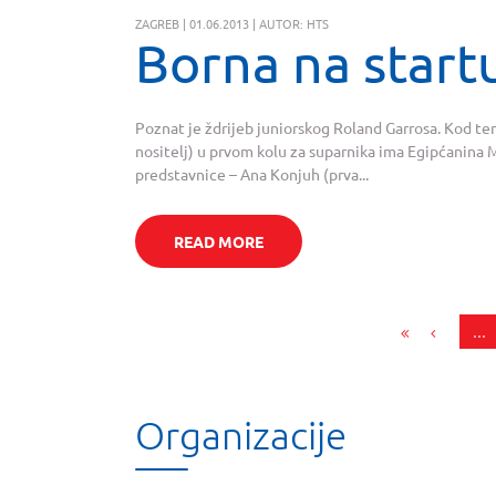
ZAGREB | 01.06.2013 | AUTOR: HTS
Borna na start
Poznat je ždrijeb juniorskog Roland Garrosa. Kod ten
nositelj) u prvom kolu za suparnika ima Egipćanina
predstavnice – Ana Konjuh (prva...
READ MORE
…
Organizacije