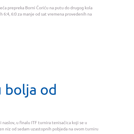
 veća prepreka Borni Ćoriću na putu do drugog kola
vih 6:4, 6:0 za manje od sat vremena provedenih na
 bolja od
 naslov, u finalu ITF turnira tenisačica koji se u
njen niz od sedam uzastopnih pobjeda na ovom turniru