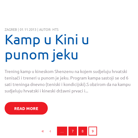
ZAGREB | 01.11.2013 | AUTOR: HTS
Kamp u Kini u
punom jeku
Trening kamp u kineskom Shenzenu na kojem sudjeluju hrvatski
tenisači i treneri u punom je jeku. Program kampa sastoji se od 6
sati treninga dnevno (teniski i kondicijski).S obzirom da na kampu
sudjeluju hrvatski i kineski državni prvaci i...
READ MORE
…
7
8
9