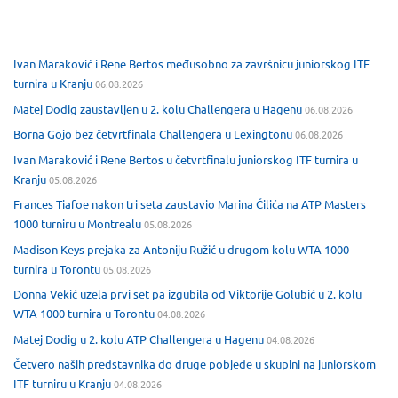
Ivan Maraković i Rene Bertos međusobno za završnicu juniorskog ITF
turnira u Kranju
06.08.2026
Matej Dodig zaustavljen u 2. kolu Challengera u Hagenu
06.08.2026
Borna Gojo bez četvrtfinala Challengera u Lexingtonu
06.08.2026
Ivan Maraković i Rene Bertos u četvrtfinalu juniorskog ITF turnira u
Kranju
05.08.2026
Frances Tiafoe nakon tri seta zaustavio Marina Čilića na ATP Masters
1000 turniru u Montrealu
05.08.2026
Madison Keys prejaka za Antoniju Ružić u drugom kolu WTA 1000
turnira u Torontu
05.08.2026
Donna Vekić uzela prvi set pa izgubila od Viktorije Golubić u 2. kolu
WTA 1000 turnira u Torontu
04.08.2026
Matej Dodig u 2. kolu ATP Challengera u Hagenu
04.08.2026
Četvero naših predstavnika do druge pobjede u skupini na juniorskom
ITF turniru u Kranju
04.08.2026