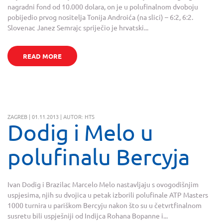
nagradni fond od 10.000 dolara, on je u polufinalnom dvoboju
pobijedio prvog nositelja Tonija Androića (na slici) – 6:2, 6:2.
Slovenac Janez Semrajc spriječio je hrvatski...
READ MORE
ZAGREB | 01.11.2013 | AUTOR: HTS
Dodig i Melo u
polufinalu Bercyja
Ivan Dodig i Brazilac Marcelo Melo nastavljaju s ovogodišnjim
uspjesima, njih su dvojica u petak izborili polufinale ATP Masters
1000 turnira u pariškom Bercyju nakon što su u četvrtfinalnom
susretu bili uspješniji od Indijca Rohana Bopanne i...