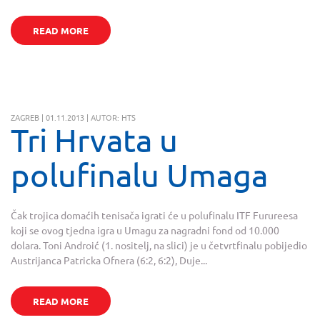
READ MORE
ZAGREB | 01.11.2013 | AUTOR: HTS
Tri Hrvata u
polufinalu Umaga
Čak trojica domaćih tenisača igrati će u polufinalu ITF Furureesa
koji se ovog tjedna igra u Umagu za nagradni fond od 10.000
dolara. Toni Androić (1. nositelj, na slici) je u četvrtfinalu pobijedio
Austrijanca Patricka Ofnera (6:2, 6:2), Duje...
READ MORE