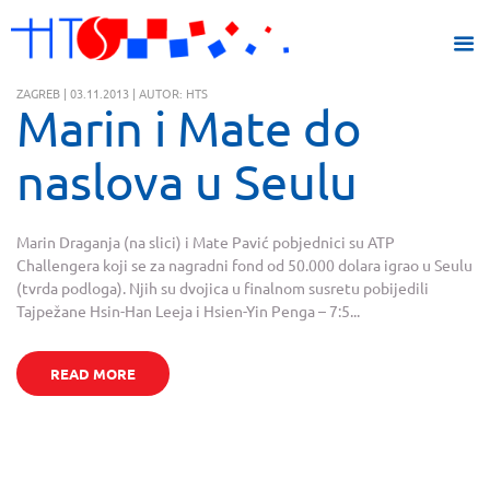
ZAGREB | 03.11.2013 | AUTOR: HTS
Marin i Mate do
naslova u Seulu
Marin Draganja (na slici) i Mate Pavić pobjednici su ATP
Challengera koji se za nagradni fond od 50.000 dolara igrao u Seulu
(tvrda podloga). Njih su dvojica u finalnom susretu pobijedili
Tajpežane Hsin-Han Leeja i Hsien-Yin Penga – 7:5...
READ MORE