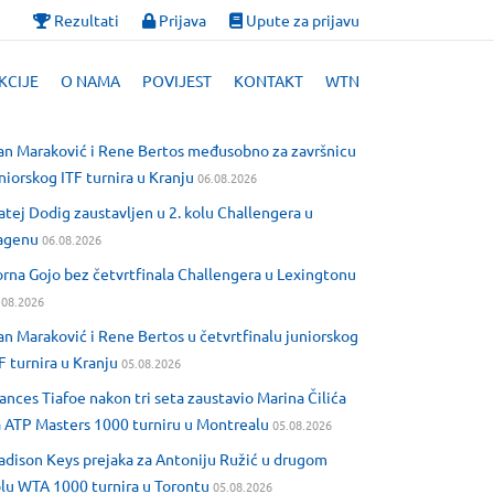
Rezultati
Prijava
Upute za prijavu
KCIJE
O NAMA
POVIJEST
KONTAKT
WTN
an Maraković i Rene Bertos međusobno za završnicu
niorskog ITF turnira u Kranju
06.08.2026
tej Dodig zaustavljen u 2. kolu Challengera u
agenu
06.08.2026
rna Gojo bez četvrtfinala Challengera u Lexingtonu
.08.2026
an Maraković i Rene Bertos u četvrtfinalu juniorskog
F turnira u Kranju
05.08.2026
ances Tiafoe nakon tri seta zaustavio Marina Čilića
 ATP Masters 1000 turniru u Montrealu
05.08.2026
dison Keys prejaka za Antoniju Ružić u drugom
lu WTA 1000 turnira u Torontu
05.08.2026