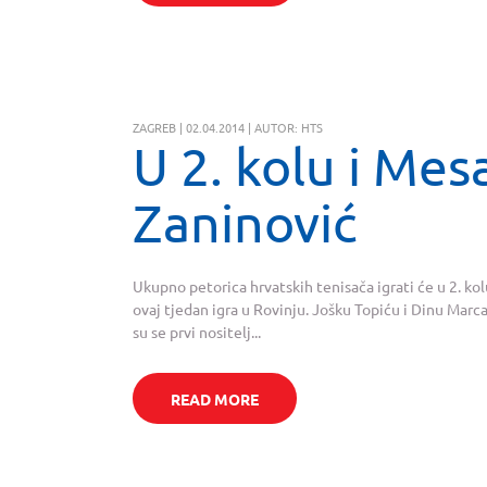
ZAGREB | 02.04.2014 | AUTOR: HTS
U 2. kolu i Mes
Zaninović
Ukupno petorica hrvatskih tenisača igrati će u 2. kolu
ovaj tjedan igra u Rovinju. Jošku Topiću i Dinu Marcanu
su se prvi nositelj...
READ MORE