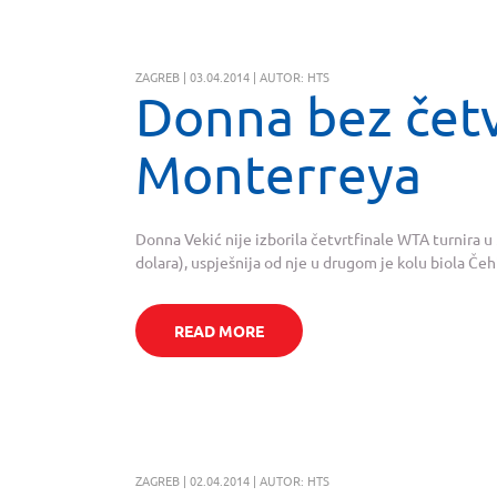
ZAGREB | 03.04.2014 | AUTOR: HTS
Donna bez četv
Monterreya
Donna Vekić nije izborila četvrtfinale WTA turnira 
dolara), uspješnija od nje u drugom je kolu biola Čehin
READ MORE
ZAGREB | 02.04.2014 | AUTOR: HTS