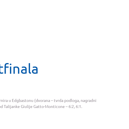
tfinala
turnira u Edgbastonu (dvorana – tvrda podloga, nagradni
d Talijanke Giulije Gatto-Monticone – 6:2, 6:1.