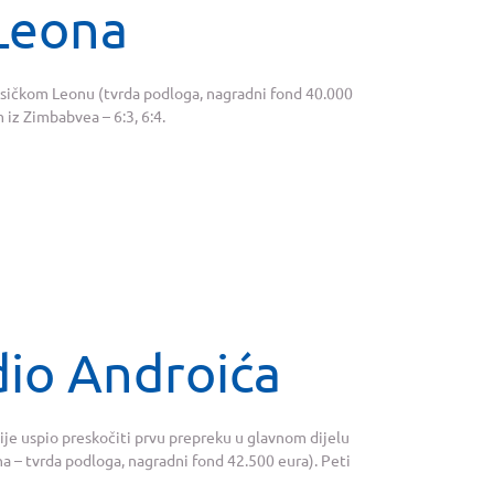
 Leona
eksičkom Leonu (tvrda podloga, nagradni fond 40.000
iz Zimbabvea – 6:3, 6:4.
dio Androića
nije uspio preskočiti prvu prepreku u glavnom dijelu
 – tvrda podloga, nagradni fond 42.500 eura). Peti