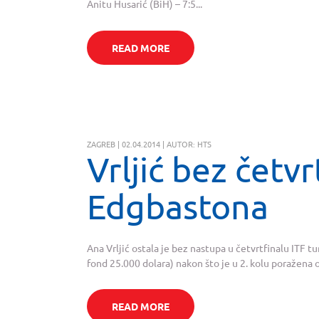
Anitu Husarić (BiH) – 7:5...
READ MORE
ZAGREB | 02.04.2014 | AUTOR: HTS
Vrljić bez četvr
Edgbastona
Ana Vrljić ostala je bez nastupa u četvrtfinalu ITF 
fond 25.000 dolara) nakon što je u 2. kolu poražena o
READ MORE