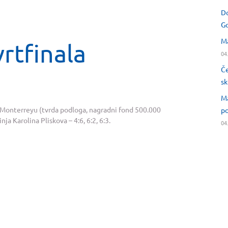
Do
Go
Ma
rtfinala
04
Če
sk
Ma
u Monterreyu (tvrda podloga, nagradni fond 500.000
po
ja Karolina Pliskova – 4:6, 6:2, 6:3.
04