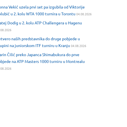
nna Vekić uzela prvi set pa izgubila od Viktorije
lubić u 2. kolu WTA 1000 turnira u Torontu
04.08.2026
tej Dodig u 2. kolu ATP Challengera u Hagenu
.08.2026
tvero naših predstavnika do druge pobjede u
upini na juniorskom ITF turniru u Kranju
04.08.2026
rin Čilić preko Japanca Shimabukura do prve
bjede na ATP Masters 1000 turniru u Montrealu
.08.2026