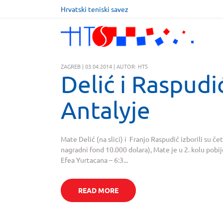
Hrvatski teniski savez
ZAGREB | 03.04.2014 | AUTOR: HTS
Delić i Raspudi
Antalyje
Mate Delić (na slici) i Franjo Raspudić izborili su če
nagradni fond 10.000 dolara), Mate je u 2. kolu pobij
Efea Yurtacana – 6:3...
READ MORE