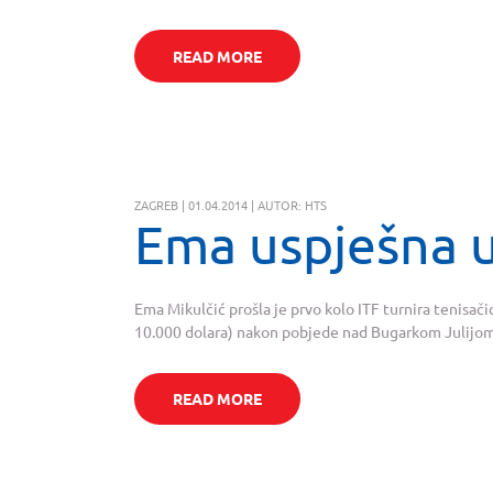
READ MORE
ZAGREB | 01.04.2014 | AUTOR: HTS
Ema uspješna u
Ema Mikulčić prošla je prvo kolo ITF turnira tenisač
10.000 dolara) nakon pobjede nad Bugarkom Julijom 
READ MORE