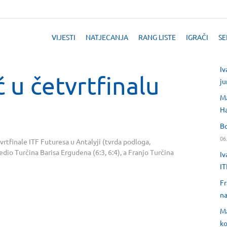
VIJESTI
NATJECANJA
RANG LISTE
IGRAČI
SE
Iv
ć u četvrtfinalu
ju
Ma
H
Bo
06
tvrtfinale ITF Futuresa u Antalyji (tvrda podloga,
edio Turčina Barisa Ergudena (6:3, 6:4), a Franjo Turčina
Iv
IT
Fr
na
Ma
ko