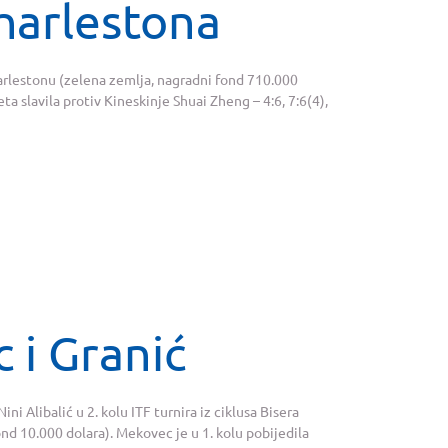
Charlestona
harlestonu (zelena zemlja, nagradni fond 710.000
seta slavila protiv Kineskinje Shuai Zheng – 4:6, 7:6(4),
 i Granić
ini Alibalić u 2. kolu ITF turnira iz ciklusa Bisera
nd 10.000 dolara). Mekovec je u 1. kolu pobijedila