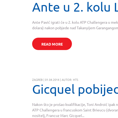
Ante u 2. kolu
Ante Pavić igrati će u 2. kolu ATP Challengera u m
dolara) nakon pobjede nad Takanyijem Garangangom 
READ MORE
ZAGREB | 01.04.2014 | AUTOR: HTS
Gicquel pobije
Nakon što je prošao kvalifikacije, Toni Androić ipak 
ATP Challengera u francuskom Saint Brieucu (dvorana
nositelj, Francuz Marc Gicquel...