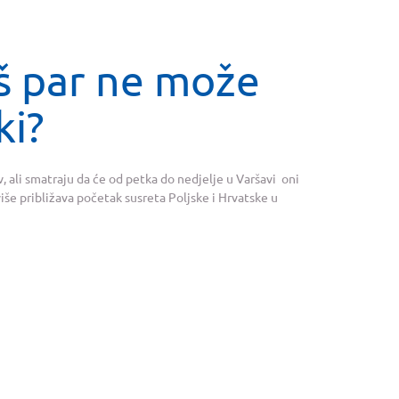
š par ne može
ki?
v, ali smatraju da će od petka do nedjelje u Varšavi oni
više približava početak susreta Poljske i Hrvatske u