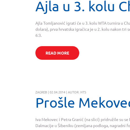
Ajla u 3. kolu 
Ajla Tomljanović igrati će u 3. kolu WTA turnira u C
dolara), prva hrvatska igračica je u 2. kolu nakon tri 
6:3.
READ MORE
ZAGREB | 02.04.2014 | AUTOR: HTS
Prošle Mekovec
Iva Mekovec i Petra Granić (na slici) pridružile su se N
Dalmacije u Šibeniku (zemljana podloga, nagradni fo