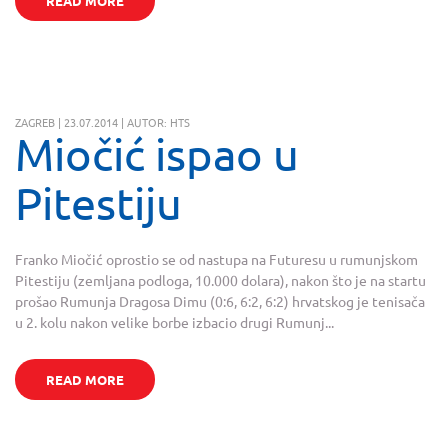
READ MORE
ZAGREB | 23.07.2014 | AUTOR: HTS
Miočić ispao u
Pitestiju
Franko Miočić oprostio se od nastupa na Futuresu u rumunjskom
Pitestiju (zemljana podloga, 10.000 dolara), nakon što je na startu
prošao Rumunja Dragosa Dimu (0:6, 6:2, 6:2) hrvatskog je tenisača
u 2. kolu nakon velike borbe izbacio drugi Rumunj...
READ MORE