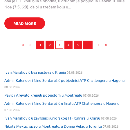
ona je u 1. kolu bila slobodna, u drugom je pobjedila Dankinju Julie
Noe (7:5, 6:0), da bi u trećem kolu u...
READ MORE
1
2
3
4
5
…
Ivan Maraković bez naslova u Kranju
08.08.2026
Admir Kalender i Nino Serdarušić pobjednici ATP Challengera u Hagenu!
08.08.2026
Pavić i Arevalo krenuli pobjedom u Montrealu
07.08.2026
Admir Kalender i Nino Serdarušić u finalu ATP Challengera u Hagenu
07.08.2026
Ivan Maraković u završnici juniorskog ITF turnira u Kranju
07.08.2026
Nikola Mektić ispao u Montrealu, a Donna Vekić u Torontu
07.08.2026