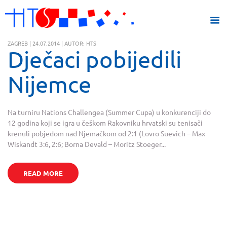
ZAGREB | 24.07.2014 | AUTOR: HTS
Dječaci pobijedili
Nijemce
Na turniru Nations Challengea (Summer Cupa) u konkurenciji do
12 godina koji se igra u češkom Rakovniku hrvatski su tenisači
krenuli pobjedom nad Njemačkom od 2:1 (Lovro Suevich – Max
Wiskandt 3:6, 2:6; Borna Devald – Moritz Stoeger...
READ MORE