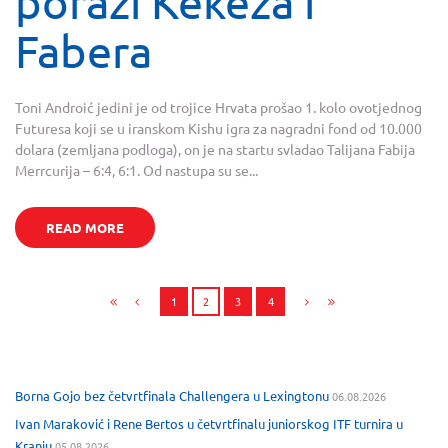
porazi Kekeza i
Fabera
Toni Androić jedini je od trojice Hrvata prošao 1. kolo ovotjednog
Futuresa koji se u iranskom Kishu igra za nagradni fond od 10.000
dolara (zemljana podloga), on je na startu svladao Talijana Fabija
Merrcurija – 6:4, 6:1. Od nastupa su se...
READ MORE
1
2
3
4
Borna Gojo bez četvrtfinala Challengera u Lexingtonu
06.08.2026
Ivan Maraković i Rene Bertos u četvrtfinalu juniorskog ITF turnira u
Kranju
05.08.2026