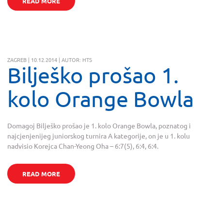
READ MORE
ZAGREB | 10.12.2014 | AUTOR: HTS
Bilješko prošao 1.
kolo Orange Bowla
Domagoj Bilješko prošao je 1. kolo Orange Bowla, poznatog i
najcjenjenijeg juniorskog turnira A kategorije, on je u 1. kolu
nadvisio Korejca Chan-Yeong Oha – 6:7(5), 6:4, 6:4.
READ MORE