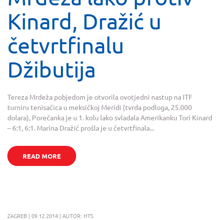
Kinard, Dražić u
četvrtfinalu
Džibutija
Tereza Mrdeža pobjedom je otvorila ovotjedni nastup na ITF
turniru tenisačica u meksičkoj Meridi (tvrda podloga, 25.000
dolara), Porečanka je u 1. kolu lako svladala Amerikanku Tori Kinard
– 6:1, 6:1. Marina Dražić prošla je u četvrtfinala...
READ MORE
ZAGREB | 09.12.2014 | AUTOR: HTS