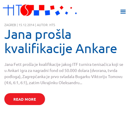
ZAGREB | 15.12.2014 | AUTOR: HTS
Jana prošla
kvalifikacije Ankare
Jana Fett prošla je kvalifikacije jakog ITF turnira tenisačica koji se
u Ankari igra za nagradni fond od 50.000 dolara (dvorana, tvrda
podloga), Zagrepčanka je prvo svladala Bugarku Viktoriju Tomovu
(4:6, 6:1, 6:1), zatim Ukrajinku Oleksandru...
READ MORE