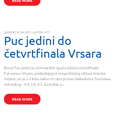
READ MORE
ZAGREB | 02.04.2015 | AUTOR: HTS
Puc jedini do
četvrtfinala Vrsara
Borut Puc jedini je od hrvatskih igrača izborio četvrtfinale
Futuresa u Vrsaru, posljednjeg iz ovogodišnjeg ciklusa Istarske
rivijere, on je u 2.kolu nakon tri seta prošao Makedonca Tomislava
Jotovskog – 6:4, 2:6, 6:3. Za prolaz u...
READ MORE