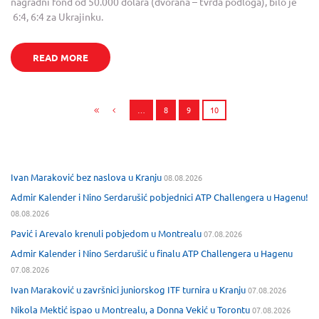
nagradni fond od 50.000 dolara (dvorana – tvrda podloga), bilo je
6:4, 6:4 za Ukrajinku.
READ MORE
…
8
9
10
Ivan Maraković bez naslova u Kranju
08.08.2026
Admir Kalender i Nino Serdarušić pobjednici ATP Challengera u Hagenu!
08.08.2026
Pavić i Arevalo krenuli pobjedom u Montrealu
07.08.2026
Admir Kalender i Nino Serdarušić u finalu ATP Challengera u Hagenu
07.08.2026
Ivan Maraković u završnici juniorskog ITF turnira u Kranju
07.08.2026
Nikola Mektić ispao u Montrealu, a Donna Vekić u Torontu
07.08.2026