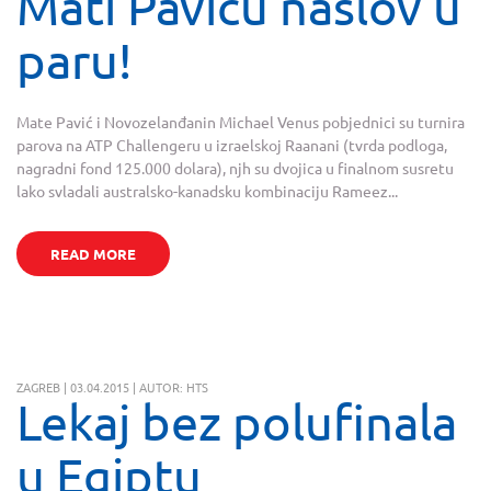
Mati Paviću naslov u
paru!
Mate Pavić i Novozelanđanin Michael Venus pobjednici su turnira
parova na ATP Challengeru u izraelskoj Raanani (tvrda podloga,
nagradni fond 125.000 dolara), njh su dvojica u finalnom susretu
lako svladali australsko-kanadsku kombinaciju Rameez...
READ MORE
ZAGREB | 03.04.2015 | AUTOR: HTS
Lekaj bez polufinala
u Egiptu