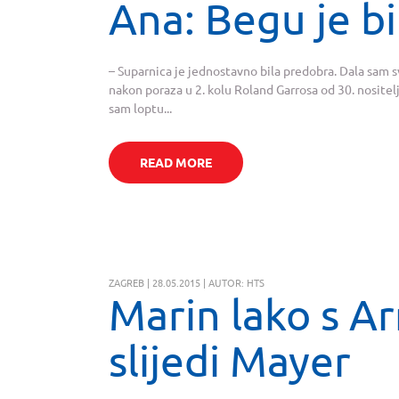
Ana: Begu je b
– Suparnica je jednostavno bila predobra. Dala sam sv
nakon poraza u 2. kolu Roland Garrosa od 30. nositelj
sam loptu...
READ MORE
ZAGREB | 28.05.2015 | AUTOR: HTS
Marin lako s A
slijedi Mayer