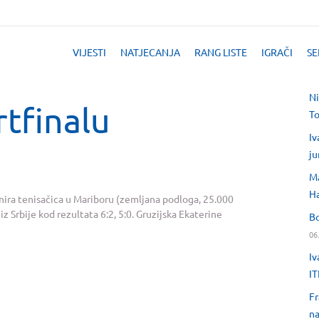
VIJESTI
NATJECANJA
RANG LISTE
IGRAČI
SE
Ni
rtfinalu
T
Iv
ju
Ma
H
urnira tenisačica u Mariboru (zemljana podloga, 25.000
 iz Srbije kod rezultata 6:2, 5:0. Gruzijska Ekaterine
Bo
06
Iv
IT
Fr
na