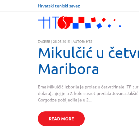
Hrvatski teniski savez
ZAGREB | 28.05.2015 | AUTOR: HTS
Mikulčić u četv
Maribora
Ema Mikulčić izborila je prolaz u četvrtfinale ITF t
dolara), njoj je u 2. kolu susret predala Jovana Jakšić
Gorgodze pobijedila je u 2...
READ MORE