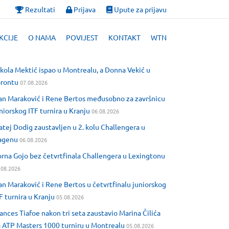
Rezultati
Prijava
Upute za prijavu
KCIJE
O NAMA
POVIJEST
KONTAKT
WTN
kola Mektić ispao u Montrealu, a Donna Vekić u
orontu
07.08.2026
an Maraković i Rene Bertos međusobno za završnicu
niorskog ITF turnira u Kranju
06.08.2026
tej Dodig zaustavljen u 2. kolu Challengera u
agenu
06.08.2026
rna Gojo bez četvrtfinala Challengera u Lexingtonu
.08.2026
an Maraković i Rene Bertos u četvrtfinalu juniorskog
F turnira u Kranju
05.08.2026
ances Tiafoe nakon tri seta zaustavio Marina Čilića
 ATP Masters 1000 turniru u Montrealu
05.08.2026