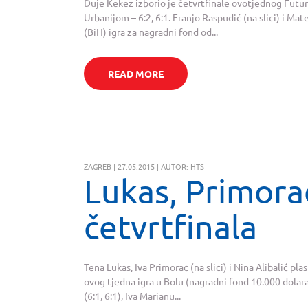
Duje Kekez izborio je četvrtfinale ovotjednog Fut
Urbanijom – 6:2, 6:1. Franjo Raspudić (na slici) i Mat
(BiH) igra za nagradni fond od...
READ MORE
ZAGREB | 27.05.2015 | AUTOR: HTS
Lukas, Primorac
četvrtfinala
Tena Lukas, Iva Primorac (na slici) i Nina Alibalić plas
ovog tjedna igra u Bolu (nagradni fond 10.000 dolara
(6:1, 6:1), Iva Marianu...