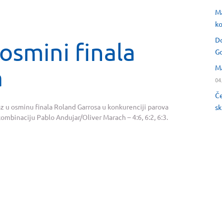
Ma
ko
Do
osmini finala
Go
Ma
a
04
Če
az u osminu finala Roland Garrosa u konkurenciji parova
sk
 kombinaciju Pablo Andujar/Oliver Marach – 4:6, 6:2, 6:3.