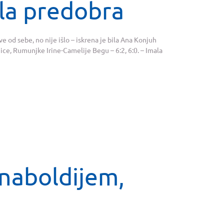
ila predobra
e od sebe, no nije išlo – iskrena je bila Ana Konjuh
ice, Rumunjke Irine-Camelije Begu – 6:2, 6:0. – Imala
rnaboldijem,