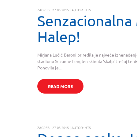
ZAGREB | 27.05.2015 | AUTOR: HTS
Senzacionalna 
Halep!
Mirjana Lučić-Baroni priredila je najveće iznenađenj
stadionu Suzanne Lenglen skinula ‘skalp’ trećoj tenisač
Ponovila je...
READ MORE
ZAGREB | 27.05.2015 | AUTOR: HTS