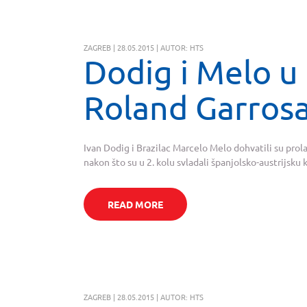
ZAGREB | 28.05.2015 | AUTOR: HTS
Dodig i Melo u 
Roland Garros
Ivan Dodig i Brazilac Marcelo Melo dohvatili su prol
nakon što su u 2. kolu svladali španjolsko-austrijsku
READ MORE
ZAGREB | 28.05.2015 | AUTOR: HTS