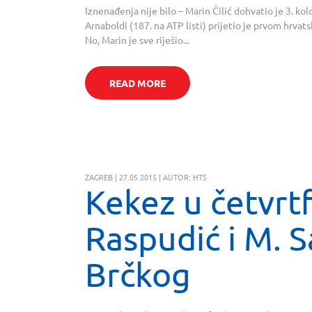
Iznenađenja nije bilo – Marin Čilić dohvatio je 3. kol
Arnaboldi (187. na ATP listi) prijetio je prvom hrvat
No, Marin je sve riješio...
READ MORE
ZAGREB | 27.05.2015 | AUTOR: HTS
Kekez u četvrtf
Raspudić i M. S
Brčkog