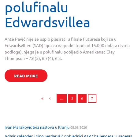
polufinalu
Edwardsvillea
Ante Pavić nije se uspio plasirati u finale Futuresa koji se u
Edwardsvilleu (SAD) igra za nagradni fond od 15.000 dolara (tvrda
podloga), njega je u polufinalu pobijedio Amerikanac Clay
Thompson – 7:6(5), 6:7(4), 6:3.
READ MORE
…
5
6
7
Ivan Maraković bez naslova u Kranju
08.08.2026
Admir Kalender i Nino Serdarušić pobjednici ATP Challengera u Hagenu!