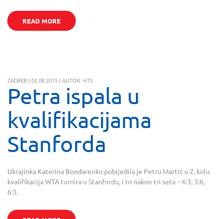
READ MORE
ZAGREB | 02.08.2015 | AUTOR: HTS
Petra ispala u
kvalifikacijama
Stanforda
Ukrajinka Katerina Bondarenko pobijedila je Petru Martić u 2. kolu
kvalifikacija WTA turnira u Stanfordu, i to nakon tri seta – 6:3, 3:6,
6:3.