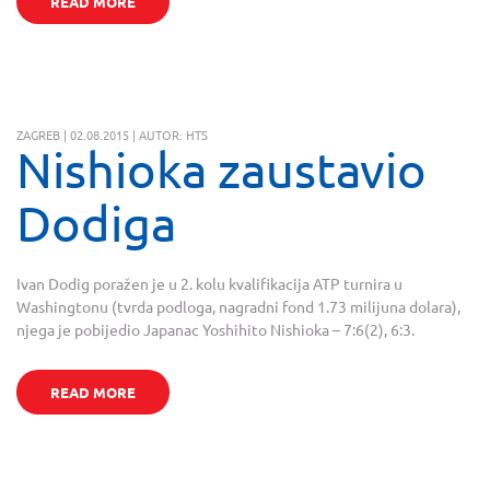
READ MORE
ZAGREB | 02.08.2015 | AUTOR: HTS
Nishioka zaustavio
Dodiga
Ivan Dodig poražen je u 2. kolu kvalifikacija ATP turnira u
Washingtonu (tvrda podloga, nagradni fond 1.73 milijuna dolara),
njega je pobijedio Japanac Yoshihito Nishioka – 7:6(2), 6:3.
READ MORE