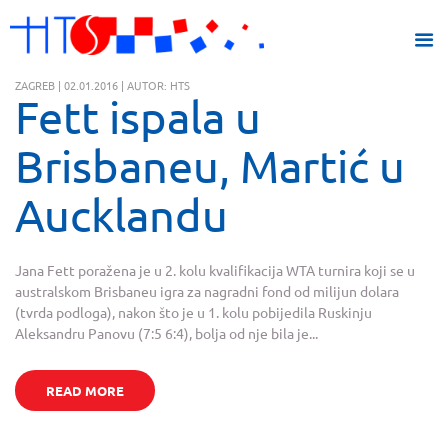
ZAGREB | 02.01.2016 | AUTOR: HTS
Fett ispala u
Brisbaneu, Martić u
Aucklandu
Jana Fett poražena je u 2. kolu kvalifikacija WTA turnira koji se u
australskom Brisbaneu igra za nagradni fond od milijun dolara
(tvrda podloga), nakon što je u 1. kolu pobijedila Ruskinju
Aleksandru Panovu (7:5 6:4), bolja od nje bila je...
READ MORE