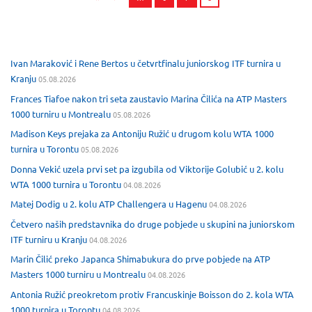
Ivan Maraković i Rene Bertos u četvrtfinalu juniorskog ITF turnira u
Kranju
05.08.2026
Frances Tiafoe nakon tri seta zaustavio Marina Čilića na ATP Masters
1000 turniru u Montrealu
05.08.2026
Madison Keys prejaka za Antoniju Ružić u drugom kolu WTA 1000
turnira u Torontu
05.08.2026
Donna Vekić uzela prvi set pa izgubila od Viktorije Golubić u 2. kolu
WTA 1000 turnira u Torontu
04.08.2026
Matej Dodig u 2. kolu ATP Challengera u Hagenu
04.08.2026
Četvero naših predstavnika do druge pobjede u skupini na juniorskom
ITF turniru u Kranju
04.08.2026
Marin Čilić preko Japanca Shimabukura do prve pobjede na ATP
Masters 1000 turniru u Montrealu
04.08.2026
Antonia Ružić preokretom protiv Francuskinje Boisson do 2. kola WTA
1000 turnira u Torontu
04.08.2026