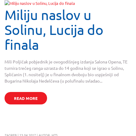
Miliju naslov u
Solinu, Lucija do
finala
Mili Poljičak pobjednik je ovogodišnjeg izdanja Salona Opena, TE
turnira trećeg ranga uzrasta do 14 godina koji se igrao u Solinu,
Splićanin (1. nositelj) je u finalnom dvoboju bio uspješniji od
Bugarina Nikolaja Nedelčeva (u polufinalu svladao...
READ MORE
ZAGREB | 23.04.2017 | AUTOR: HTS