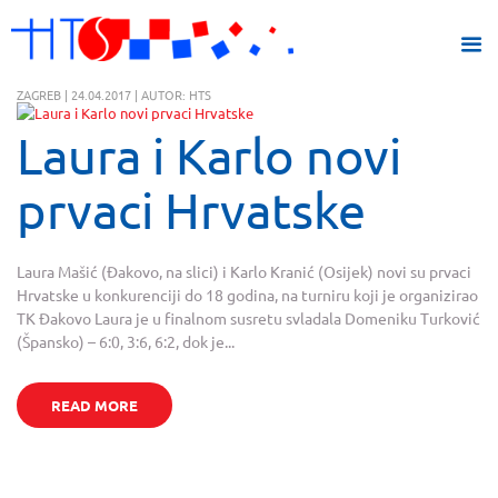
ZAGREB | 24.04.2017 | AUTOR: HTS
Laura i Karlo novi
prvaci Hrvatske
Laura Mašić (Đakovo, na slici) i Karlo Kranić (Osijek) novi su prvaci
Hrvatske u konkurenciji do 18 godina, na turniru koji je organizirao
TK Đakovo Laura je u finalnom susretu svladala Domeniku Turković
(Špansko) – 6:0, 3:6, 6:2, dok je...
READ MORE