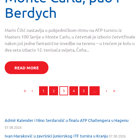
Berdych
Marin Čilić nastavlja u pobjedničkom ritmu na ATP turniru iz
Masters 100 Serije u Monte Carlu, u četvrtak je izborio četvrtfinale
nakon još jedne fantastične izvedbe na terenu – u trećem je kolu u
dva seta izbacio 12. tenisača svijeta, Čeha...
READ MORE
1
2
3
4
5
…
Admir Kalender i Nino Serdarušić u finalu ATP Challengera u Hagenu
07.08.2026
Ivan Maraković u završnici juniorskog ITF turnira u Kranju
07.08.2026