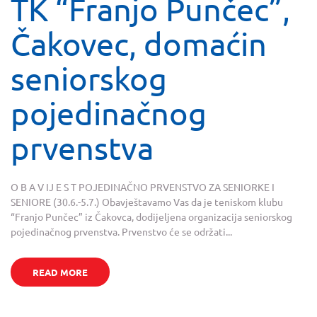
TK “Franjo Punčec”,
Čakovec, domaćin
seniorskog
pojedinačnog
prvenstva
O B A V IJ E S T POJEDINAČNO PRVENSTVO ZA SENIORKE I
SENIORE (30.6.-5.7.) Obavještavamo Vas da je teniskom klubu
“Franjo Punčec” iz Čakovca, dodijeljena organizacija seniorskog
pojedinačnog prvenstva. Prvenstvo će se održati...
READ MORE