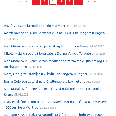
1
2
3
4
5
…
Pavić i Arevalo krenuli pobjedom u Montrealu
07.08.2026
Admir Kalender i Nino Serdarušić u finalu ATP Challengera u Hagenu
07.08.2026
Ivan Maraković u završnici juniorskog ITF turnira u Kranju
07.08.2026
Nikola Mektić ispao u Montrealu, a Donna Vekić u Torontu
07.08.2026
Ivan Maraković i Rene Bertos međusobno za završnicu juniorskog ITF
turnira u Kranju
06.08.2026
Matej Dodig zaustavljen u 2. kolu Challengera u Hagenu
06.08.2026
Borna Gojo bez četvrtfinala Challengera u Lexingtonu
06.08.2026
Ivan Maraković i Rene Bertos u četvrtfinalu juniorskog ITF turnira u
Kranju
05.08.2026
Frances Tiafoe nakon tri seta zaustavio Marina Čilića na ATP Masters
1000 turniru u Montrealu
05.08.2026
Madison Keys prejaka za Antoniju Ružić u drugom kolu WTA 1000