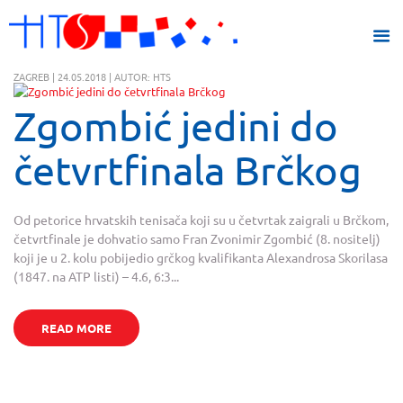
ZAGREB | 24.05.2018 | AUTOR: HTS
Zgombić jedini do
četvrtfinala Brčkog
Od petorice hrvatskih tenisača koji su u četvrtak zaigrali u Brčkom,
četvrtfinale je dohvatio samo Fran Zvonimir Zgombić (8. nositelj)
koji je u 2. kolu pobijedio grčkog kvalifikanta Alexandrosa Skorilasa
(1847. na ATP listi) – 4.6, 6:3...
READ MORE