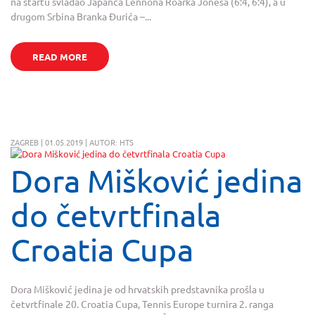
na startu svladao Japanca Lennona Roarka Jonesa (6:4, 6:4), a u
drugom Srbina Branka Đurića –...
READ MORE
ZAGREB | 01.05.2019 | AUTOR: HTS
Dora Mišković jedina
do četvrtfinala
Croatia Cupa
Dora Mišković jedina je od hrvatskih predstavnika prošla u
četvrtfinale 20. Croatia Cupa, Tennis Europe turnira 2. ranga