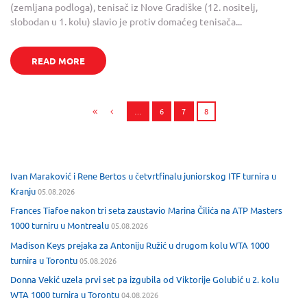
(zemljana podloga), tenisač iz Nove Gradiške (12. nositelj,
slobodan u 1. kolu) slavio je protiv domaćeg tenisača...
READ MORE
…
6
7
8
Ivan Maraković i Rene Bertos u četvrtfinalu juniorskog ITF turnira u
Kranju
05.08.2026
Frances Tiafoe nakon tri seta zaustavio Marina Čilića na ATP Masters
1000 turniru u Montrealu
05.08.2026
Madison Keys prejaka za Antoniju Ružić u drugom kolu WTA 1000
turnira u Torontu
05.08.2026
Donna Vekić uzela prvi set pa izgubila od Viktorije Golubić u 2. kolu
WTA 1000 turnira u Torontu
04.08.2026