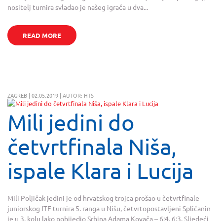
nositelj turnira svladao je našeg igrača u dva...
READ MORE
ZAGREB | 02.05.2019 | AUTOR: HTS
Mili jedini do
četvrtfinala Niša,
ispale Klara i Lucija
Mili Poljičak jedini je od hrvatskog trojca prošao u četvrtfinale
juniorskog ITF turnira 5. ranga u Nišu, četvrtopostavljeni Splićanin
je u 3. kolu lako pobijedio Srbina Adama Kovača – 6:4, 6:3. Sljedeći