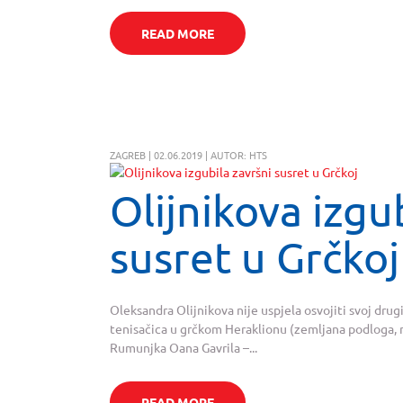
READ MORE
ZAGREB | 02.06.2019 | AUTOR: HTS
Olijnikova izgu
susret u Grčkoj
Oleksandra Olijnikova nije uspjela osvojiti svoj drug
tenisačica u grčkom Heraklionu (zemljana podloga, n
Rumunjka Oana Gavrila –...
READ MORE