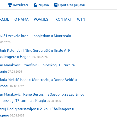
Rezultati
Prijava
Upute za prijavu
KCIJE
O NAMA
POVIJEST
KONTAKT
WTN
vić i Arevalo krenuli pobjedom u Montrealu
.08.2026
mir Kalender i Nino Serdarušić u finalu ATP
allengera u Hagenu
07.08.2026
an Maraković u završnici juniorskog ITF turnira u
anju
07.08.2026
kola Mektić ispao u Montrealu, a Donna Vekić u
orontu
07.08.2026
an Maraković i Rene Bertos međusobno za završnicu
niorskog ITF turnira u Kranju
06.08.2026
tej Dodig zaustavljen u 2. kolu Challengera u
agenu
06.08.2026