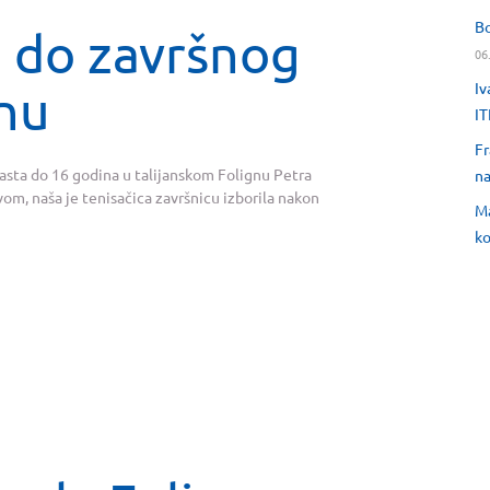
Bo
 do završnog
06
Iv
gnu
IT
Fr
rasta do 16 godina u talijanskom Folignu Petra
na
om, naša je tenisačica završnicu izborila nakon
Ma
ko