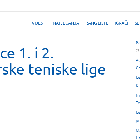
VIJESTI
NATJECANJA
RANG LISTE
IGRAČI
SE
Pa
ce 1. i 2.
07
Ad
ske teniske lige
Ch
Iv
Kr
Ni
T
Iv
ju
Ma
H