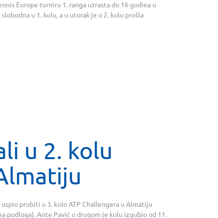
ennis Europe turniru 1. ranga uzrasta do 16 godina u
lobodna u 1. kolu, a u utorak je u 2. kolu prošla
li u 2. kolu
Almatiju
 uspio probiti u 3. kolo ATP Challengera u Almatiju
a podloga). Ante Pavić u drugom je kolu izgubio od 11.