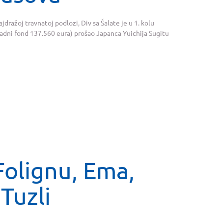
dražoj travnatoj podlozi, Div sa Šalate je u 1. kolu
dni fond 137.560 eura) prošao Japanca Yuichija Sugitu
 Folignu, Ema,
 Tuzli