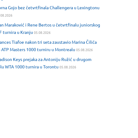
rna Gojo bez četvrtfinala Challengera u Lexingtonu
.08.2026
an Maraković i Rene Bertos u četvrtfinalu juniorskog
F turnira u Kranju
05.08.2026
ances Tiafoe nakon tri seta zaustavio Marina Čilića
 ATP Masters 1000 turniru u Montrealu
05.08.2026
dison Keys prejaka za Antoniju Ružić u drugom
lu WTA 1000 turnira u Torontu
05.08.2026