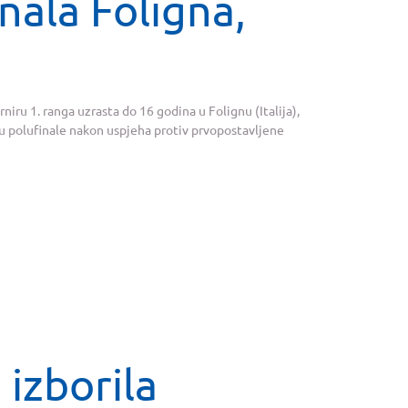
nala Foligna,
iru 1. ranga uzrasta do 16 godina u Folignu (Italija),
e u polufinale nakon uspjeha protiv prvopostavljene
izborila