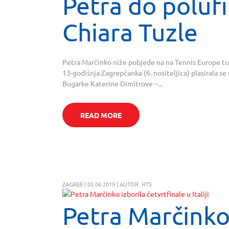
Petra do polufi
Chiara Tuzle
Petra Marčinko niže pobjede na na Tennis Europe turn
13-godišnja Zagrepčanka (6. nositeljica) plasirala s
Bugarke Katerine Dimitrove –...
READ MORE
ZAGREB | 05.06.2019 | AUTOR: HTS
Petra Marčinko 