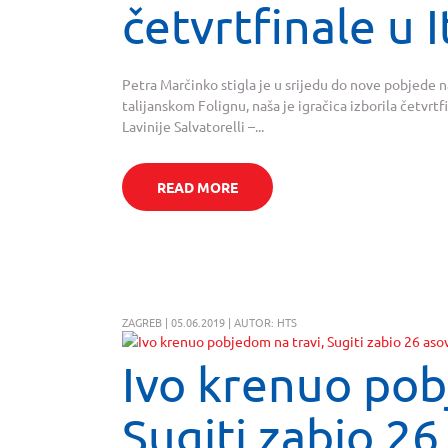
četvrtfinale u It
Petra Marčinko stigla je u srijedu do nove pobjede n
talijanskom Folignu, naša je igračica izborila četvrtf
Lavinije Salvatorelli –...
READ MORE
ZAGREB | 05.06.2019 | AUTOR: HTS
Ivo krenuo pob
Sugiti zabio 26