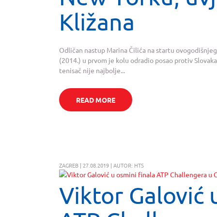
Kližana
Odličan nastup Marina Čilića na startu ovogodišnjeg 
(2014.) u prvom je kolu odradio posao protiv Slovaka M
tenisač nije najbolje...
READ MORE
ZAGREB | 27.08.2019 | AUTOR: HTS
Viktor Galović 