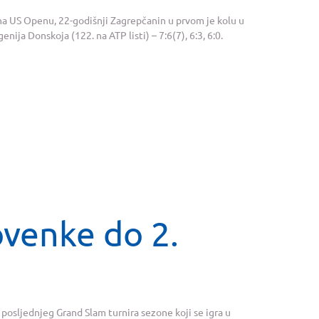
na US Openu, 22-godišnji Zagrepčanin u prvom je kolu u
nija Donskoja (122. na ATP listi) – 7:6(7), 6:3, 6:0.
ovenke do 2.
 posljednjeg Grand Slam turnira sezone koji se igra u