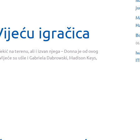
Iv
ju
Ma
H
jeću igračica
Bo
06
kić na terenu, ali i izvan njega – Donna je od ovog
Iv
 Vijeće su ušle i Gabriela Dabrowski, Madison Keys,
IT