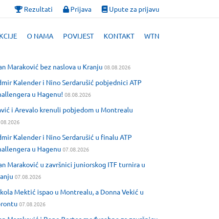
Rezultati
Prijava
Upute za prijavu
KCIJE
O NAMA
POVIJEST
KONTAKT
WTN
an Maraković bez naslova u Kranju
08.08.2026
mir Kalender i Nino Serdarušić pobjednici ATP
allengera u Hagenu!
08.08.2026
vić i Arevalo krenuli pobjedom u Montrealu
.08.2026
mir Kalender i Nino Serdarušić u finalu ATP
allengera u Hagenu
07.08.2026
an Maraković u završnici juniorskog ITF turnira u
anju
07.08.2026
kola Mektić ispao u Montrealu, a Donna Vekić u
orontu
07.08.2026