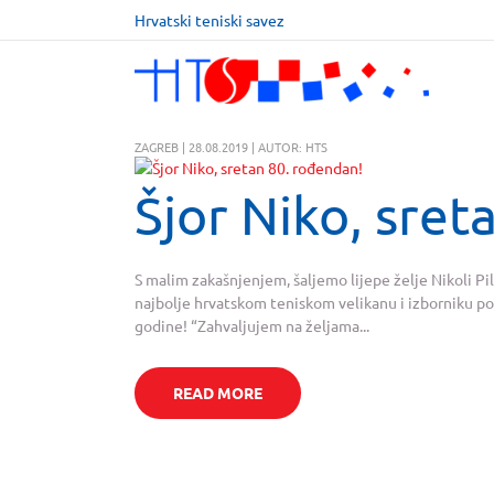
Hrvatski teniski savez
ZAGREB | 28.08.2019 | AUTOR: HTS
Šjor Niko, sret
S malim zakašnjenjem, šaljemo lijepe želje Nikoli Pil
najbolje hrvatskom teniskom velikanu i izborniku po
godine! “Zahvaljujem na željama...
READ MORE