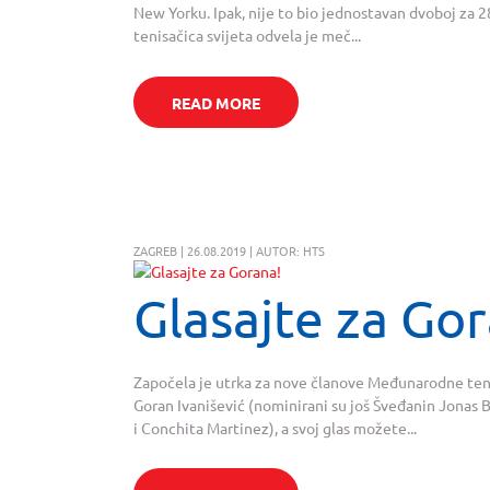
New Yorku. Ipak, nije to bio jednostavan dvoboj za 
tenisačica svijeta odvela je meč...
READ MORE
ZAGREB | 26.08.2019 | AUTOR: HTS
Glasajte za Go
Započela je utrka za nove članove Međunarodne ten
Goran Ivanišević (nominirani su još Šveđanin Jonas 
i Conchita Martinez), a svoj glas možete...