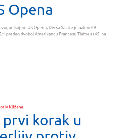
US Opena
 ovogodišnjem US Openu, Div sa Šalate je nakon 69
 2:1 predao dvoboj Amerikancu Francesu Tiafoeu (45. na
 prvi korak u
rljiv protiv