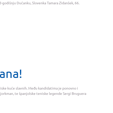
28-godišnju Dućanku, Slovenka Tamara Zidanšek, 66.
rana!
iske kuće slavnih. Među kandidatima je ponovno i
Bjorkman, te španjolske teniske legende Sergi Bruguera