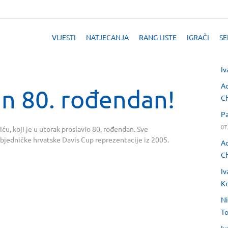
VIJESTI
NATJECANJA
RANG LISTE
IGRAČI
SE
Iv
Ad
an 80. rođendan!
Ch
Pa
07
iću, koji je u utorak proslavio 80. rođendan. Sve
bjedničke hrvatske Davis Cup reprezentacije iz 2005.
Ad
Ch
Iv
Kr
Ni
T