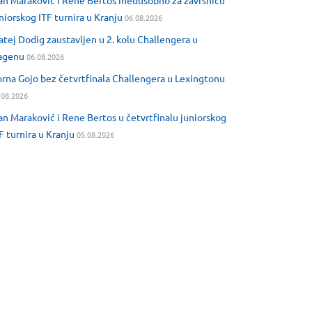
an Maraković i Rene Bertos međusobno za završnicu
niorskog ITF turnira u Kranju
06.08.2026
tej Dodig zaustavljen u 2. kolu Challengera u
agenu
06.08.2026
rna Gojo bez četvrtfinala Challengera u Lexingtonu
.08.2026
an Maraković i Rene Bertos u četvrtfinalu juniorskog
F turnira u Kranju
05.08.2026