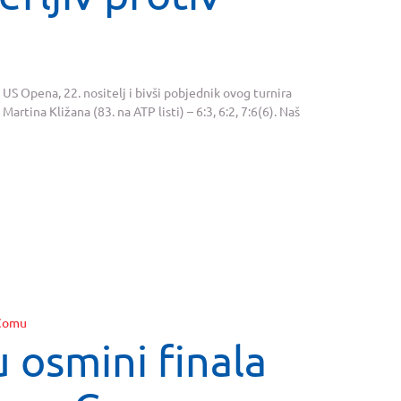
US Opena, 22. nositelj i bivši pobjednik ovog turnira
artina Kližana (83. na ATP listi) – 6:3, 6:2, 7:6(6). Naš
u osmini finala