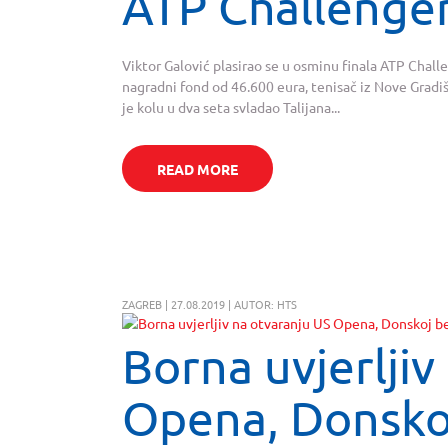
ATP Challenge
Viktor Galović plasirao se u osminu finala ATP Challe
nagradni fond od 46.600 eura, tenisač iz Nove Gradišk
je kolu u dva seta svladao Talijana...
READ MORE
ZAGREB | 27.08.2019 | AUTOR: HTS
Borna uvjerljiv
Opena, Donskoj