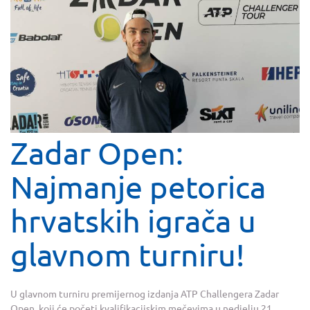
Zadar Open:
Najmanje petorica
hrvatskih igrača u
glavnom turniru!
U glavnom turniru premijernog izdanja ATP Challengera Zadar
Open, koji će početi kvalifikacijskim mečevima u nedjelju 21.