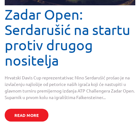
Zadar Open:
Serdarušić na startu
protiv drugog
nositelja
Hrvatski Davis Cup reprezentativac Nino Serdarušić prošao je na
izvlačenju najlošije od petorice naših igrača koji će nastupiti u
glavnom turniru premijernog izdanja ATP Challengera Zadar Open.
Suparnik u prvom kolu na igralištima Falkensteiner...
READ MORE