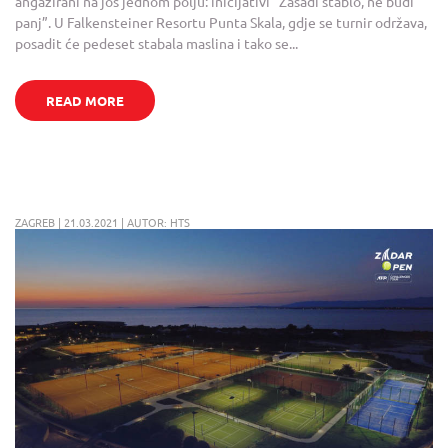
angažirani na još jednom polju: inicijativi “Zasadi stablo, ne budi
panj”. U Falkensteiner Resortu Punta Skala, gdje se turnir održava,
posadit će pedeset stabala maslina i tako se...
READ MORE
ZAGREB | 21.03.2021 | AUTOR: HTS