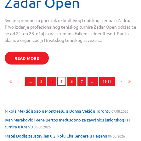
Zadar Open
Sve je spremno za početak uzbudljivog teniskog tjedna u Zadru.
Prvo izdanje profesionalnog teniskog turnira Zadar Open održat će
se od 21. do 28. ožujka na terenima Falkensteiner Resort Punta
Skala, u organizaciji Hrvatskog teniskog saveza i...
READ MORE
…
3
4
5
6
7
…
11-11
Nikola Mektić ispao u Montrealu, a Donna Vekić u Torontu
07.08.2026
Ivan Maraković i Rene Bertos međusobno za završnicu juniorskog ITF
turnira u Kranju
06.08.2026
Matej Dodig zaustavljen u 2. kolu Challengera u Hagenu
06.08.2026