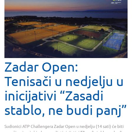
Zadar Open:
Tenisači u nedjelju u
inicijativi “Zasadi
stablo, ne budi panj”
Sudionici ATP Challengera Zadar Open u nedjelju (14 sati) će biti