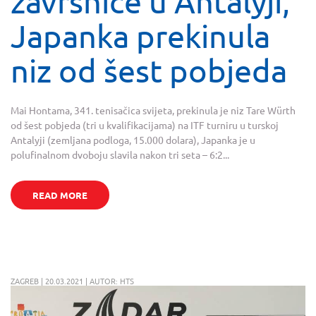
završnice u Antalyji,
Japanka prekinula
niz od šest pobjeda
Mai Hontama, 341. tenisačica svijeta, prekinula je niz Tare Würth
od šest pobjeda (tri u kvalifikacijama) na ITF turniru u turskoj
Antalyji (zemljana podloga, 15.000 dolara), Japanka je u
polufinalnom dvoboju slavila nakon tri seta – 6:2...
READ MORE
ZAGREB | 20.03.2021 | AUTOR: HTS