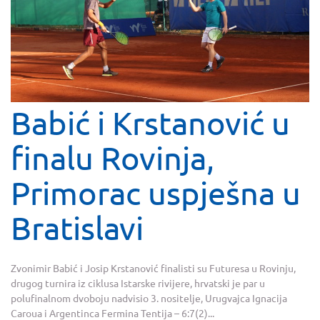
Babić i Krstanović u
finalu Rovinja,
Primorac uspješna u
Bratislavi
Zvonimir Babić i Josip Krstanović finalisti su Futuresa u Rovinju,
drugog turnira iz ciklusa Istarske rivijere, hrvatski je par u
polufinalnom dvoboju nadvisio 3. nositelje, Urugvajca Ignacija
Caroua i Argentinca Fermina Tentija – 6:7(2)...