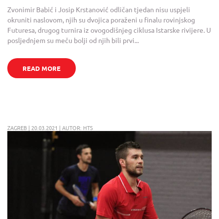
Zvonimir Babić i Josip Krstanović odličan tjedan nisu uspjeli
okruniti naslovom, njih su dvojica poraženi u finalu rovinjskog
Futuresa, drugog turnira iz ovogodišnjeg ciklusa Istarske rivijere. U
posljednjem su meču bolji od njih bili prvi...
READ MORE
ZAGREB | 20.03.2021 | AUTOR: HTS