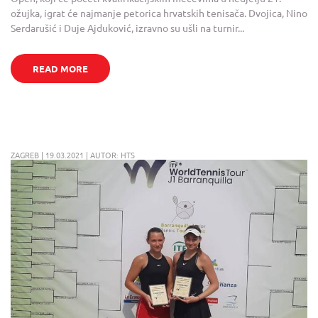
ožujka, igrat će najmanje petorica hrvatskih tenisača. Dvojica, Nino
Serdarušić i Duje Ajduković, izravno su ušli na turnir...
READ MORE
ZAGREB | 19.03.2021 | AUTOR: HTS