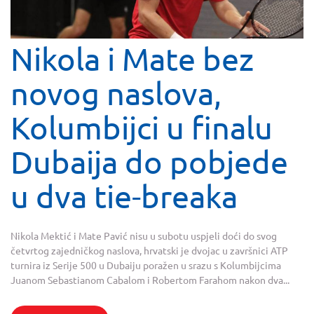
Nikola i Mate bez
novog naslova,
Kolumbijci u finalu
Dubaija do pobjede
u dva tie-breaka
Nikola Mektić i Mate Pavić nisu u subotu uspjeli doći do svog
četvrtog zajedničkog naslova, hrvatski je dvojac u završnici ATP
turnira iz Serije 500 u Dubaiju poražen u srazu s Kolumbijcima
Juanom Sebastianom Cabalom i Robertom Farahom nakon dva...