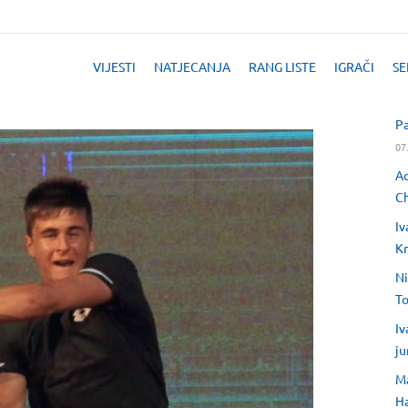
VIJESTI
NATJECANJA
RANG LISTE
IGRAČI
SE
Pa
07
Ad
Ch
Iv
Kr
Ni
T
Iv
ju
Ma
H