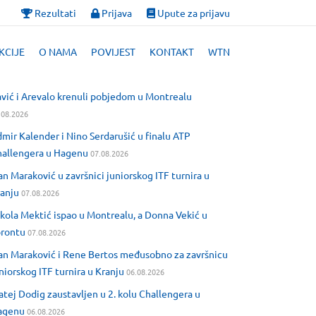
Rezultati
Prijava
Upute za prijavu
KCIJE
O NAMA
POVIJEST
KONTAKT
WTN
vić i Arevalo krenuli pobjedom u Montrealu
.08.2026
mir Kalender i Nino Serdarušić u finalu ATP
allengera u Hagenu
07.08.2026
an Maraković u završnici juniorskog ITF turnira u
anju
07.08.2026
kola Mektić ispao u Montrealu, a Donna Vekić u
orontu
07.08.2026
an Maraković i Rene Bertos međusobno za završnicu
niorskog ITF turnira u Kranju
06.08.2026
tej Dodig zaustavljen u 2. kolu Challengera u
agenu
06.08.2026