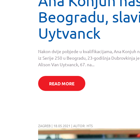
Ana Konjuh nast
Beogradu, slavi
Uytvanck
Nakon dvije pobjede u kvalifikacijama, Ana Konjuh na
iz Serije 250 u Beogradu, 23-godišnja Dubrovkinja je
Alison Van Uytvanck, 67. na...
READ MORE
ZAGREB | 18.05.2021 | AUTOR: HTS