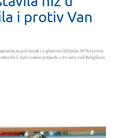
avila niz u
la i protiv Van
pravila je prvi korak i u glavnom ždrijebu WTA turnira
 izborila 2. kolo nakon pobjede u tri seta nad Belgijkom