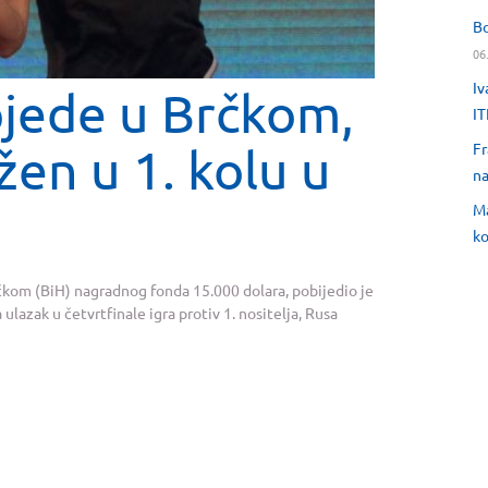
Bo
06
Iv
bjede u Brčkom,
IT
en u 1. kolu u
Fr
na
Ma
ko
rčkom (BiH) nagradnog fonda 15.000 dolara, pobijedio je
ulazak u četvrtfinale igra protiv 1. nositelja, Rusa