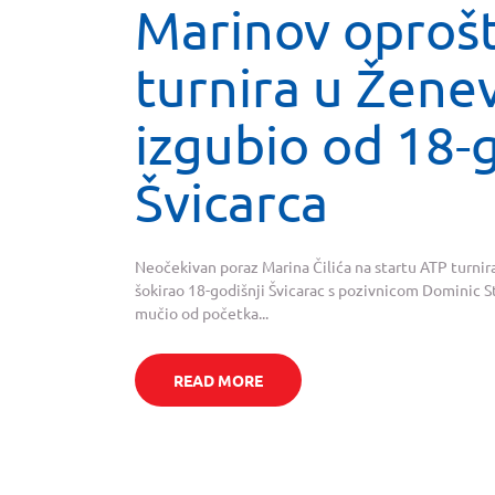
Marinov oprošt
turnira u Žene
izgubio od 18-
Švicarca
Neočekivan poraz Marina Čilića na startu ATP turnira 
šokirao 18-godišnji Švicarac s pozivnicom Dominic Ste
mučio od početka...
READ MORE