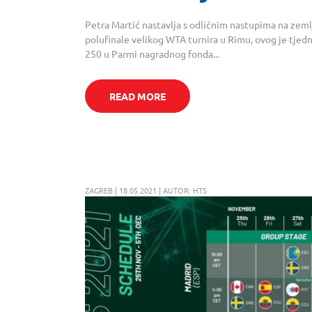
Petra Martić nastavlja s odličnim nastupima na zemlja
polufinale velikog WTA turnira u Rimu, ovog je tjed
250 u Parmi nagradnog fonda...
READ MORE
ZAGREB | 18.05.2021 | AUTOR: HTS