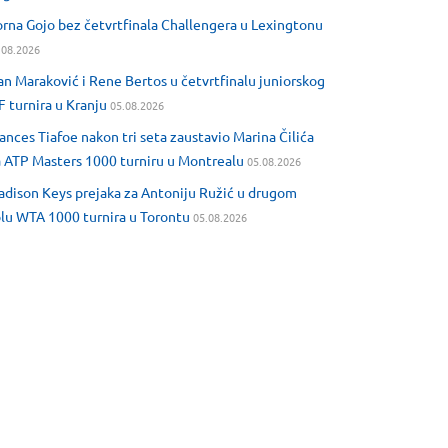
rna Gojo bez četvrtfinala Challengera u Lexingtonu
.08.2026
an Maraković i Rene Bertos u četvrtfinalu juniorskog
F turnira u Kranju
05.08.2026
ances Tiafoe nakon tri seta zaustavio Marina Čilića
 ATP Masters 1000 turniru u Montrealu
05.08.2026
dison Keys prejaka za Antoniju Ružić u drugom
lu WTA 1000 turnira u Torontu
05.08.2026