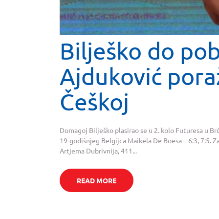
Bilješko do po
Ajduković poraž
Češkoj
Domagoj Bilješko plasirao se u 2. kolo Futuresa u B
19-godišnjeg Belgijca Maikela De Boesa – 6:3, 7:5. Za 
Artjema Dubrivnija, 411...
READ MORE