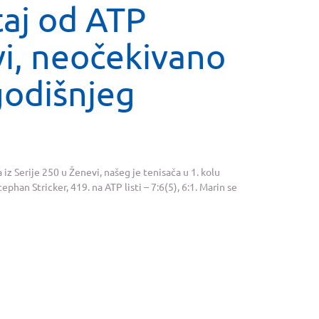
aj od ATP
vi, neočekivano
godišnjeg
iz Serije 250 u Ženevi, našeg je tenisača u 1. kolu
phan Stricker, 419. na ATP listi – 7:6(5), 6:1. Marin se