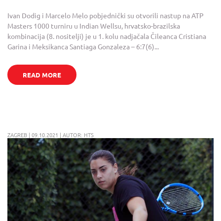
Ivan Dodig i Marcelo Melo pobjednički su otvorili nastup na ATP
Masters 1000 turniru u Indian Wellsu, hrvatsko-brazilska
kombinacija (8. nositelji) je u 1. kolu nadjačala Čileanca Cristiana
Garina i Meksikanca Santiaga Gonzaleza – 6:7(6)...
READ MORE
ZAGREB | 09.10.2021 | AUTOR: HTS