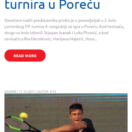
turnira u Poreču
Devetero naših predstavnika prošlo je u ponedjeljak u 2. kolo
juniorskog ITF turnira 4. ranga koji se igra u Poreču. Kod tenisača,
drugo su kolo izborili Stjepan Ivanek i Luka Plosnić, a kod
tenisačica Ria Derniković, Marijana Majetić, Nora...
READ MORE
ZAGREB | 11.10.2021 | AUTOR: HTS