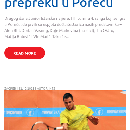
prepreku u Poreču
Drugog dana Junior Istarske rivijere, ITF turnira 4. ranga koji se igra
u Poreču, do prvih su uspjela došla šestorica naših predstavnika –
Alen Bill, Dorian Vasung, Duje Markovina (na slici), Tin Oštro,
Matija Bulović i Vid Marić. Tako će...
READ MORE
ZAGREB | 12.10.2021 | AUTOR: HTS