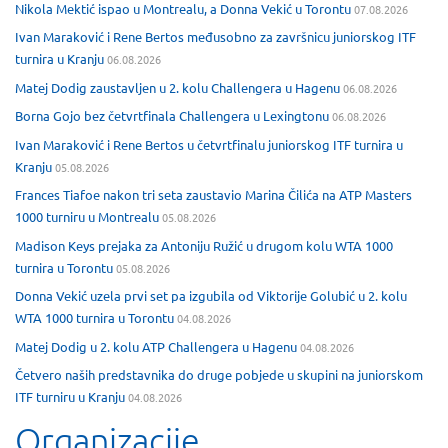
Nikola Mektić ispao u Montrealu, a Donna Vekić u Torontu
07.08.2026
Ivan Maraković i Rene Bertos međusobno za završnicu juniorskog ITF
turnira u Kranju
06.08.2026
Matej Dodig zaustavljen u 2. kolu Challengera u Hagenu
06.08.2026
Borna Gojo bez četvrtfinala Challengera u Lexingtonu
06.08.2026
Ivan Maraković i Rene Bertos u četvrtfinalu juniorskog ITF turnira u
Kranju
05.08.2026
Frances Tiafoe nakon tri seta zaustavio Marina Čilića na ATP Masters
1000 turniru u Montrealu
05.08.2026
Madison Keys prejaka za Antoniju Ružić u drugom kolu WTA 1000
turnira u Torontu
05.08.2026
Donna Vekić uzela prvi set pa izgubila od Viktorije Golubić u 2. kolu
WTA 1000 turnira u Torontu
04.08.2026
Matej Dodig u 2. kolu ATP Challengera u Hagenu
04.08.2026
Četvero naših predstavnika do druge pobjede u skupini na juniorskom
ITF turniru u Kranju
04.08.2026
Organizacije