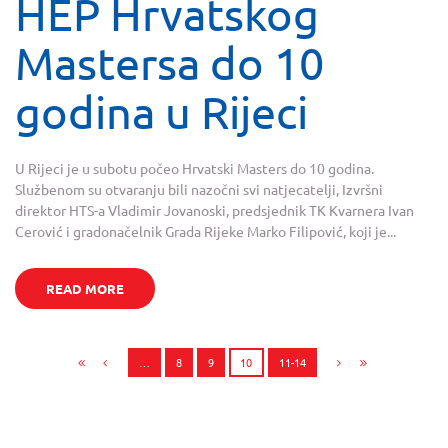
HEP Hrvatskog
Mastersa do 10
godina u Rijeci
U Rijeci je u subotu počeo Hrvatski Masters do 10 godina.
Službenom su otvaranju bili nazočni svi natjecatelji, Izvršni
direktor HTS-a Vladimir Jovanoski, predsjednik TK Kvarnera Ivan
Cerović i gradonačelnik Grada Rijeke Marko Filipović, koji je...
READ MORE
…
8
9
10
11-14