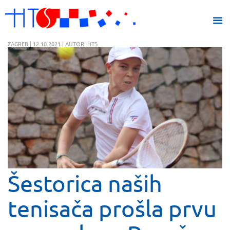
ZAGREB | 12.10.2021 | AUTOR: HTS
Šestorica naših
tenisača prošla prvu