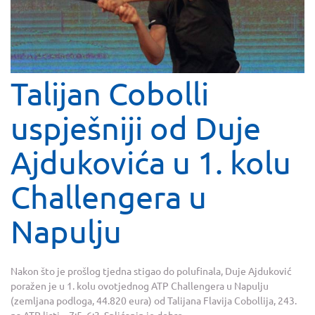
Talijan Cobolli
uspješniji od Duje
Ajdukovića u 1. kolu
Challengera u
Napulju
Nakon što je prošlog tjedna stigao do polufinala, Duje Ajduković
poražen je u 1. kolu ovotjednog ATP Challengera u Napulju
(zemljana podloga, 44.820 eura) od Talijana Flavija Cobollija, 243.
na ATP listi – 7:5, 6:3. Splićanin je dobro...