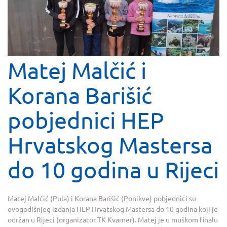
Matej Malčić i
Korana Barišić
pobjednici HEP
Hrvatskog Mastersa
do 10 godina u Rijeci
Matej Malčić (Pula) i Korana Barišić (Ponikve) pobjednici su
ovogodišnjeg izdanja HEP Hrvatskog Mastersa do 10 godina koji je
održan u Rijeci (organizator TK Kvarner). Matej je u muškom finalu