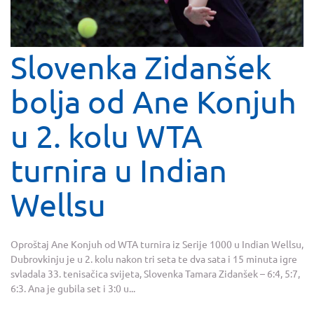
Slovenka Zidanšek
bolja od Ane Konjuh
u 2. kolu WTA
turnira u Indian
Wellsu
Oproštaj Ane Konjuh od WTA turnira iz Serije 1000 u Indian Wellsu,
Dubrovkinju je u 2. kolu nakon tri seta te dva sata i 15 minuta igre
svladala 33. tenisačica svijeta, Slovenka Tamara Zidanšek – 6:4, 5:7,
6:3. Ana je gubila set i 3:0 u...