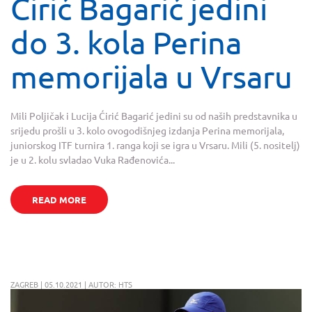
Ćirić Bagarić jedini
do 3. kola Perina
memorijala u Vrsaru
Mili Poljičak i Lucija Ćirić Bagarić jedini su od naših predstavnika u
srijedu prošli u 3. kolo ovogodišnjeg izdanja Perina memorijala,
juniorskog ITF turnira 1. ranga koji se igra u Vrsaru. Mili (5. nositelj)
je u 2. kolu svladao Vuka Rađenovića...
READ MORE
ZAGREB | 05.10.2021 | AUTOR: HTS