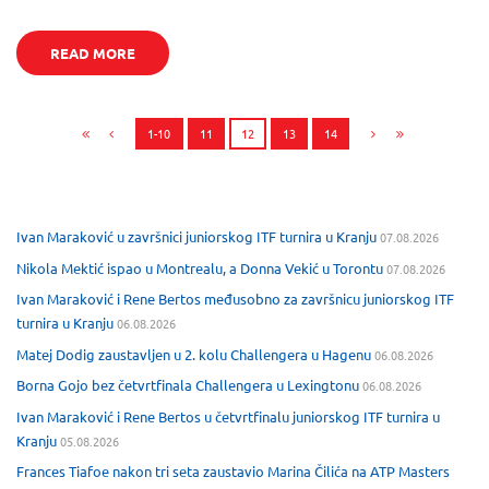
READ MORE
1-10
11
12
13
14
Ivan Maraković u završnici juniorskog ITF turnira u Kranju
07.08.2026
Nikola Mektić ispao u Montrealu, a Donna Vekić u Torontu
07.08.2026
Ivan Maraković i Rene Bertos međusobno za završnicu juniorskog ITF
turnira u Kranju
06.08.2026
Matej Dodig zaustavljen u 2. kolu Challengera u Hagenu
06.08.2026
Borna Gojo bez četvrtfinala Challengera u Lexingtonu
06.08.2026
Ivan Maraković i Rene Bertos u četvrtfinalu juniorskog ITF turnira u
Kranju
05.08.2026
Frances Tiafoe nakon tri seta zaustavio Marina Čilića na ATP Masters