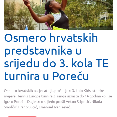
Osmero hrvatskih
predstavnika u
srijedu do 3. kola TE
turnira u Poreču
Osmero hrvatskih natjecatelja prošlo je u 3. kolo Kids Istarske
rivijere, Tennis Europe turnira 3. ranga uzrasta do 14 godina koji se
igra u Poreču. Dalje su u srijedu prošli Anton Stipetić, Nikola
Smolčić, Frano Sučić, Emanuel Ivanišević...