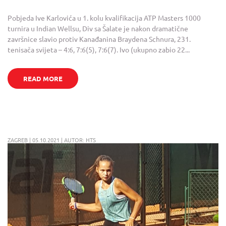
Pobjeda Ive Karlovića u 1. kolu kvalifikacija ATP Masters 1000
turnira u Indian Wellsu, Div sa Šalate je nakon dramatične
završnice slavio protiv Kanađanina Braydena Schnura, 231.
tenisača svijeta – 4:6, 7:6(5), 7:6(7). Ivo (ukupno zabio 22...
READ MORE
ZAGREB | 05.10.2021 | AUTOR: HTS