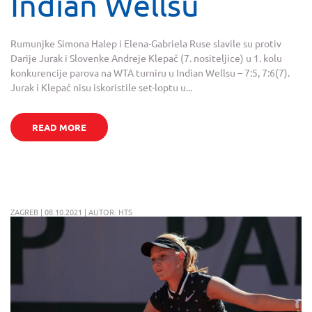
Indian Wellsu
Rumunjke Simona Halep i Elena-Gabriela Ruse slavile su protiv
Darije Jurak i Slovenke Andreje Klepač (7. nositeljice) u 1. kolu
konkurencije parova na WTA turniru u Indian Wellsu – 7:5, 7:6(7).
Jurak i Klepač nisu iskoristile set-loptu u...
READ MORE
ZAGREB | 08.10.2021 | AUTOR: HTS