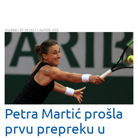
ZAGREB | 07.10.2021 | AUTOR: HTS
Petra Martić prošla
prvu prepreku u