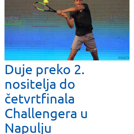
Duje preko 2.
nositelja do
četvrtfinala
Challengera u
Napulju