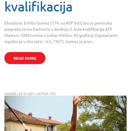
kvalifikacija
Ekvadorac Emilio Gomez (174. na ATP listi) bio je previsoka
prepreka za Ivu Karlovića u dvoboju 2. kola kvalifikacija ATP
Masters 1000 turnira u Indian Wellsu, 42-godišnji Zagrepčanin
izgubio je u dva seta – 6:3, 7:6(7). Gomez je prvu...
READ MORE
ZAGREB | 06.10.2021 | AUTOR: HTS