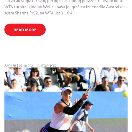
četvrtak stigla do svog petog uzastopnog poraza – u prvom kolu
WTA turnira u Indian Wellsu našu je igračicu iznenadila Australka
Astra Sharma (102. na WTA listi) – 6:4...
READ MORE
ZAGREB | 07.10.2021 | AUTOR: HTS