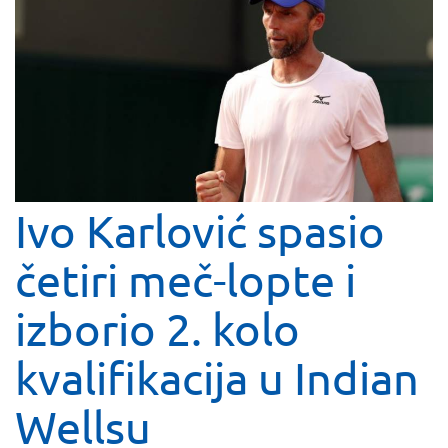
Ivo Karlović spasio
četiri meč-lopte i
izborio 2. kolo
kvalifikacija u Indian
Wellsu