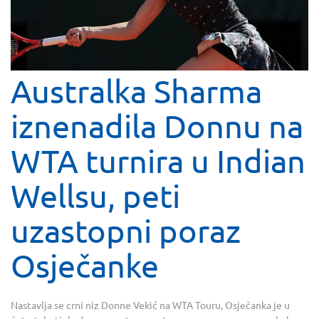
Australka Sharma
iznenadila Donnu na
WTA turnira u Indian
Wellsu, peti
uzastopni poraz
Osječanke
Nastavlja se crni niz Donne Vekić na WTA Touru, Osječanka je u