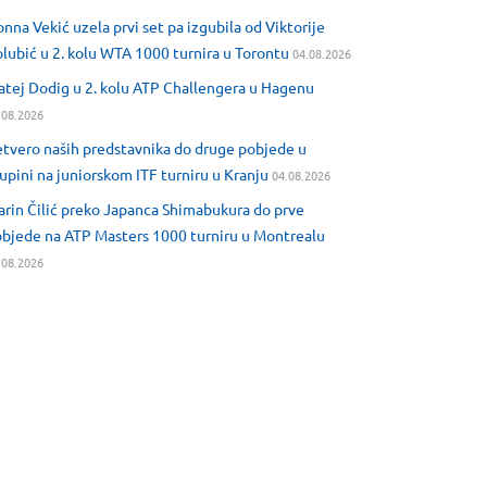
nna Vekić uzela prvi set pa izgubila od Viktorije
lubić u 2. kolu WTA 1000 turnira u Torontu
04.08.2026
tej Dodig u 2. kolu ATP Challengera u Hagenu
.08.2026
tvero naših predstavnika do druge pobjede u
upini na juniorskom ITF turniru u Kranju
04.08.2026
rin Čilić preko Japanca Shimabukura do prve
bjede na ATP Masters 1000 turniru u Montrealu
.08.2026