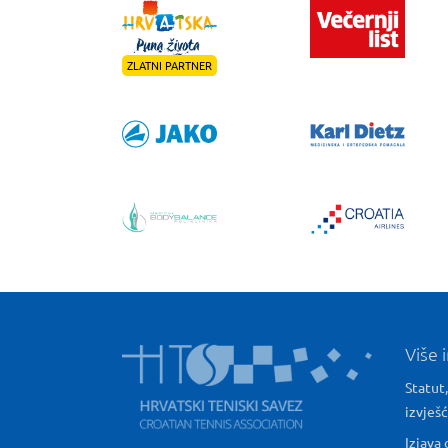
ZLATNI PARTNER
Više 
Statut,
izvješ
Izjava 