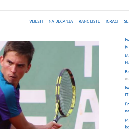
VIJESTI
NATJECANJA
RANG LISTE
IGRAČI
SE
Iv
ju
Ma
H
Bo
06
Iv
IT
Fr
na
Ma
ko