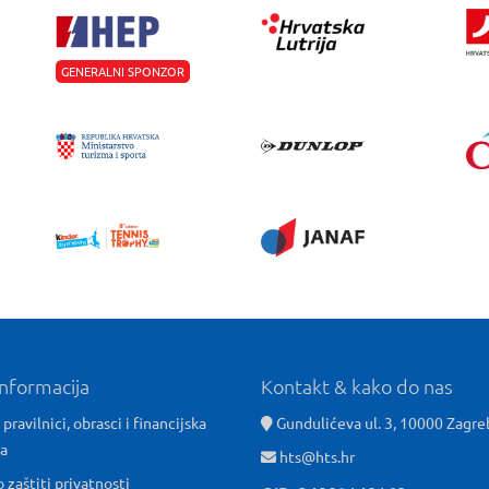
GENERALNI SPONZOR
informacija
Kontakt & kako do nas
 pravilnici, obrasci i financijska
Gundulićeva ul. 3, 10000 Zagre
ća
hts@hts.hr
o zaštiti privatnosti