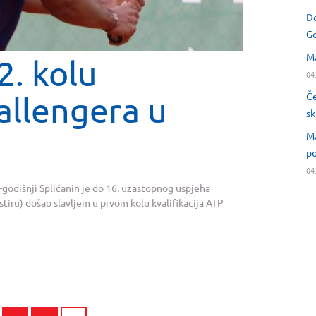
Do
Go
Ma
2. kolu
04
hallengera u
Če
sk
Ma
po
04
godišnji Splićanin je do 16. uzastopnog uspjeha
stiru) došao slavljem u prvom kolu kvalifikacija ATP