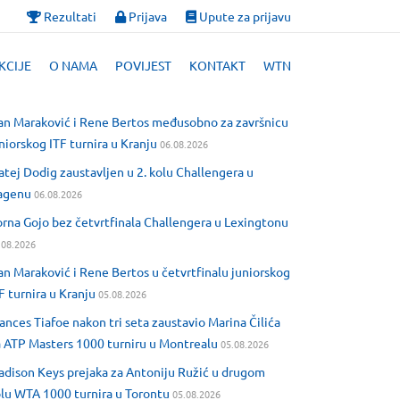
Rezultati
Prijava
Upute za prijavu
KCIJE
O NAMA
POVIJEST
KONTAKT
WTN
an Maraković i Rene Bertos međusobno za završnicu
niorskog ITF turnira u Kranju
06.08.2026
tej Dodig zaustavljen u 2. kolu Challengera u
agenu
06.08.2026
rna Gojo bez četvrtfinala Challengera u Lexingtonu
.08.2026
an Maraković i Rene Bertos u četvrtfinalu juniorskog
F turnira u Kranju
05.08.2026
ances Tiafoe nakon tri seta zaustavio Marina Čilića
 ATP Masters 1000 turniru u Montrealu
05.08.2026
dison Keys prejaka za Antoniju Ružić u drugom
lu WTA 1000 turnira u Torontu
05.08.2026