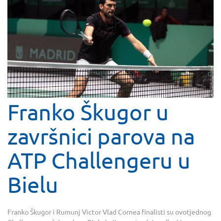
Franko Škugor u
završnici parova na
ATP Challengeru u
Bielu
Franko Škugor i Rumunj Victor Vlad Cornea finalisti su ovotjednog