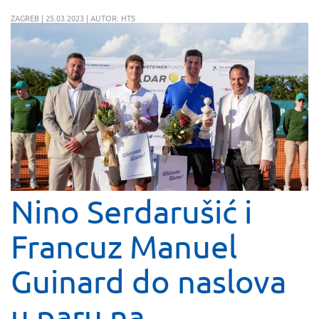
ZAGREB | 25.03.2023 | AUTOR: HTS
Nino Serdarušić i
Francuz Manuel
Guinard do naslova
u paru na