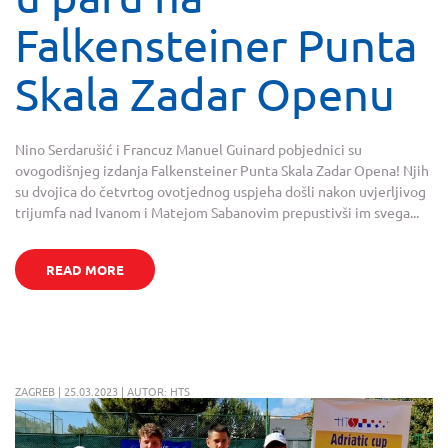
Falkensteiner Punta
Skala Zadar Openu
Nino Serdarušić i Francuz Manuel Guinard pobjednici su
ovogodišnjeg izdanja Falkensteiner Punta Skala Zadar Opena! Njih
su dvojica do četvrtog ovotjednog uspjeha došli nakon uvjerljivog
trijumfa nad Ivanom i Matejom Sabanovim prepustivši im svega...
READ MORE
ZAGREB | 25.03.2023 | AUTOR: HTS