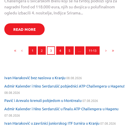
Challengera u švicarskom Bielu koji se na tvrdoj podlozi igra za
nagradni fond od 118.000 eura, njih su dvojica u polufinalnom
ogledu izbacili 4. nositelje, Indijce Srirama...
READ MORE
1
2
3
4
5
…
11-13
Ivan Maraković bez naslova u Kranju
08.08.2026
Admir Kalender i Nino Serdarušić pobjednici ATP Challengera u Hagenu!
08.08.2026
Pavić i Arevalo krenuli pobjedom u Montrealu
07.08.2026
Admir Kalender i Nino Serdarušić u finalu ATP Challengera u Hagenu
07.08.2026
Ivan Maraković u završnici juniorskog ITF turnira u Kranju
07.08.2026