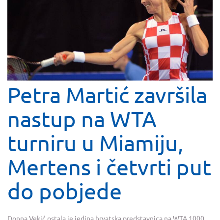
Petra Martić završila
nastup na WTA
turniru u Miamiju,
Mertens i četvrti put
do pobjede
Donna Vekić ostala je jedina hrvatska predstavnica na WTA 1000