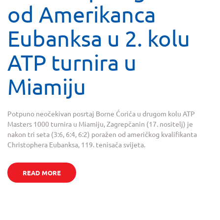
od Amerikanca
Eubanksa u 2. kolu
ATP turnira u
Miamiju
Potpuno neočekivan posrtaj Borne Ćorića u drugom kolu ATP
Masters 1000 turnira u Miamiju, Zagrepčanin (17. nositelj) je
nakon tri seta (3:6, 6:4, 6:2) poražen od američkog kvalifikanta
Christophera Eubanksa, 119. tenisača svijeta.
READ MORE