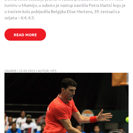
turniru u Miamiju, u subotu je nastup završila Petra Martić koju je
u trećem kolu pobijedila Belgijka Elise Mertens, 39. tenisačica
svijeta – 6:4, 6:3.
READ MORE
ZAGREB | 25.03.2023 | AUTOR: HTS