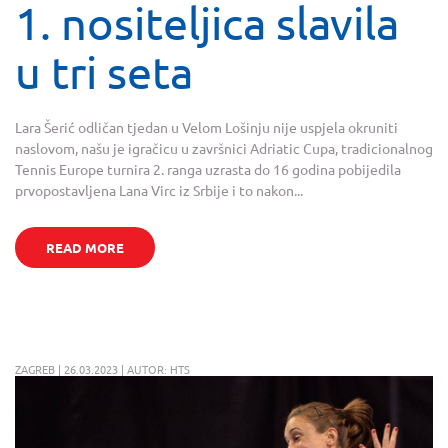
1. nositeljica slavila
u tri seta
Lara Šerić odličan tjedan u Velom Lošinju nije uspjela okruniti
naslovom, našu je igračicu u završnici Adriatic Cupa, tradicionalnog
Tennis Europe turnira 2. ranga uzrasta do 16 godina pobijedila
prvopostavljena Lana Virc iz Srbije i to nakon...
READ MORE
ZAGREB | 26.03.2023 | AUTOR: HTS