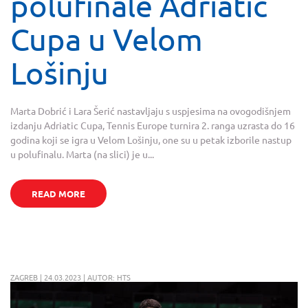
polufinale Adriatic
Cupa u Velom
Lošinju
Marta Dobrić i Lara Šerić nastavljaju s uspjesima na ovogodišnjem
izdanju Adriatic Cupa, Tennis Europe turnira 2. ranga uzrasta do 16
godina koji se igra u Velom Lošinju, one su u petak izborile nastup
u polufinalu. Marta (na slici) je u...
READ MORE
ZAGREB | 24.03.2023 | AUTOR: HTS