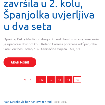
završila u 2. kolu,
Španjolka uvjerljiva
u dva seta
Oproštaj Petre Martić od drugog Grand Slam turnira sezone, naša
je igračica u drugom kolu Roland Garrosa poražena od Španjolke
Sare Sorribes Tormo, 132. tenisačice svijeta – 6:4, 6:1.
READ MORE
1-10
…
13
14
15
Ivan Maraković bez naslova u Kranju
08.08.2026