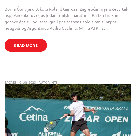
Borna Ćorić je u 3. kolu Roland Garrosa! Zagrepčanin je u četvrtak
uspješno okončao još jedan teniski maraton u Parizu i nakon
gotovo četiri i pol sata igre i pet setova uspio slomiti otpor
neugodnog Argentinca Pedra Cachina, 64. na ATP listi...
READ MORE
ZAGREB | 01.06.2023 | AUTOR: HTS