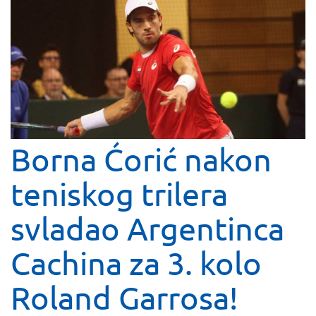
Borna Ćorić nakon
teniskog trilera
svladao Argentinca
Cachina za 3. kolo
Roland Garrosa!