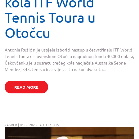
kola ITF World
Tennis Toura u
Otočcu
Antonia Ružić nije uspjela izboriti nastup u četvrtfinalu ITF World
Tennis Toura u slovenskom Otočcu nagradnog fonda 40.000 dolara,
Čakovčanku je u susretu trećeg kola nadjačala Australka Seone
Mendez, 343. tenisačica svijeta i to nakon dva seta...
READ MORE
ZAGREB | 01.06.2023 | AUTOR: HTS