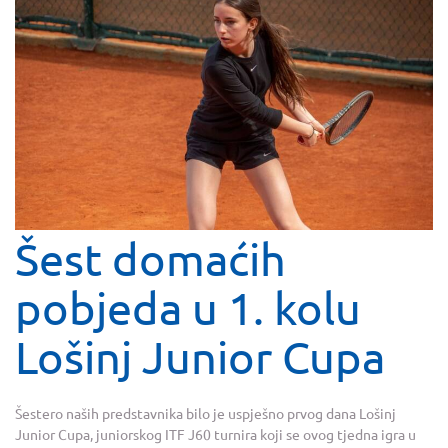
Šest domaćih
pobjeda u 1. kolu
Lošinj Junior Cupa
Šestero naših predstavnika bilo je uspješno prvog dana Lošinj
Junior Cupa, juniorskog ITF J60 turnira koji se ovog tjedna igra u