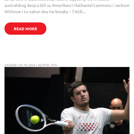
australskog dvojca bili su Amerikanci Nathaniel Lammons i Jackson
Withrow i to nakon dva tie-breaka – 7:6(4)...
READ MORE
ZAGREB | 03.10.2023 | AUTOR: HTS