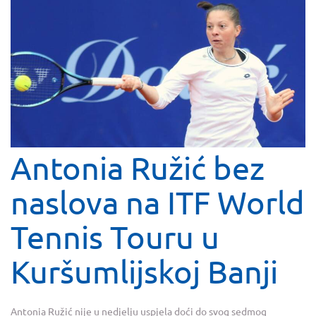
Antonia Ružić bez
naslova na ITF World
Tennis Touru u
Kuršumlijskoj Banji
Antonia Ružić nije u nedjelju uspjela doći do svog sedmog