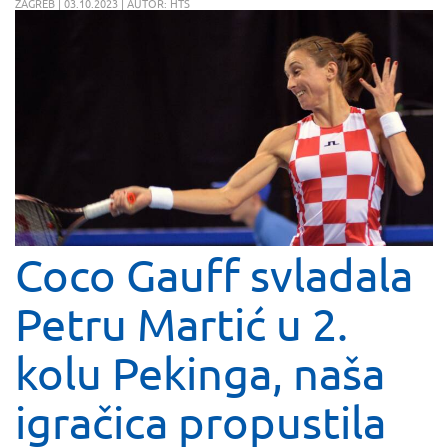
ZAGREB | 03.10.2023 | AUTOR: HTS
Coco Gauff svladala
Petru Martić u 2.
kolu Pekinga, naša
igračica propustila