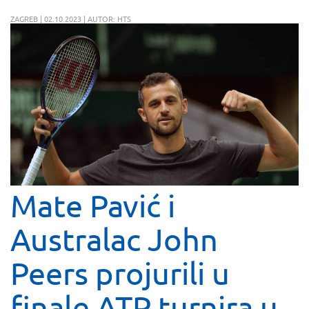
ZAGREB | 02.10.2023 | AUTOR: HTS
Mate Pavić i
Australac John
Peers projurili u
finale ATP turnira u