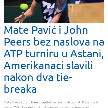
Mate Pavić i John
Peers bez naslova na
ATP turniru u Astani,
Amerikanaci slavili
nakon dva tie-
breaka
Mate Pavić i John Peers izgubili su finalni dvoboj ATP turnira iz
Serije 250 u kazahstanskoj Astani, uspješniji od hrvatsko-