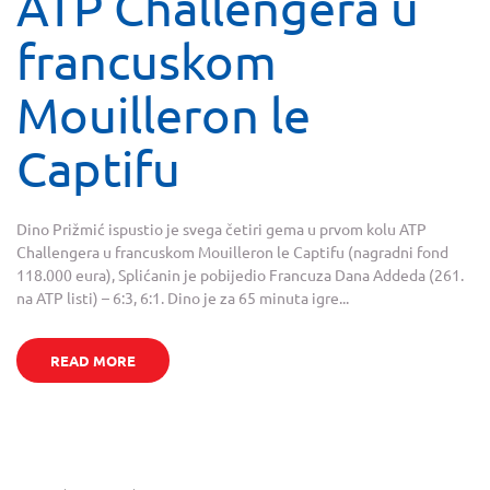
ATP Challengera u
francuskom
Mouilleron le
Captifu
Dino Prižmić ispustio je svega četiri gema u prvom kolu ATP
Challengera u francuskom Mouilleron le Captifu (nagradni fond
118.000 eura), Splićanin je pobijedio Francuza Dana Addeda (261.
na ATP listi) – 6:3, 6:1. Dino je za 65 minuta igre...
READ MORE