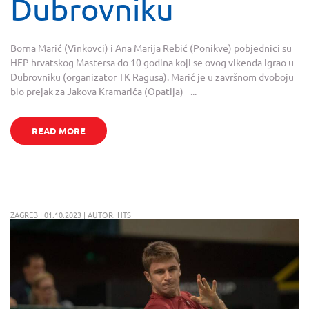
Dubrovniku
Borna Marić (Vinkovci) i Ana Marija Rebić (Ponikve) pobjednici su
HEP hrvatskog Mastersa do 10 godina koji se ovog vikenda igrao u
Dubrovniku (organizator TK Ragusa). Marić je u završnom dvoboju
bio prejak za Jakova Kramarića (Opatija) –...
READ MORE
ZAGREB | 01.10.2023 | AUTOR: HTS