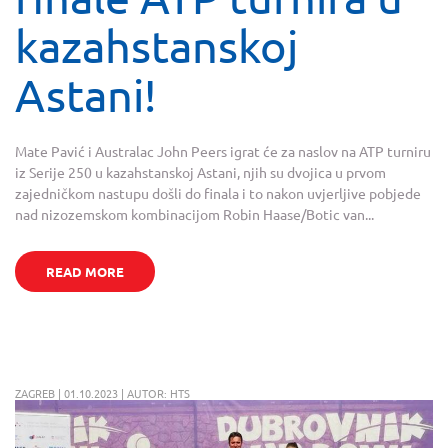
kazahstanskoj
Astani!
Mate Pavić i Australac John Peers igrat će za naslov na ATP turniru
iz Serije 250 u kazahstanskoj Astani, njih su dvojica u prvom
zajedničkom nastupu došli do finala i to nakon uvjerljive pobjede
nad nizozemskom kombinacijom Robin Haase/Botic van...
READ MORE
ZAGREB | 01.10.2023 | AUTOR: HTS