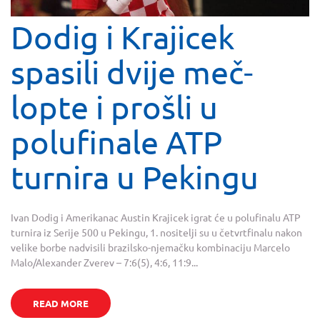
Dodig i Krajicek
spasili dvije meč-
lopte i prošli u
polufinale ATP
turnira u Pekingu
Ivan Dodig i Amerikanac Austin Krajicek igrat će u polufinalu ATP
turnira iz Serije 500 u Pekingu, 1. nositelji su u četvrtfinalu nakon
velike borbe nadvisili brazilsko-njemačku kombinaciju Marcelo
Malo/Alexander Zverev – 7:6(5), 4:6, 11:9...
READ MORE