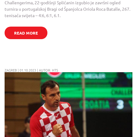
Challengerima, 22-godišnji Splićanin izgubio je završni ogled
turnira u portugalskoj Bragi od Španjolca Oriola Roca Batalle, 267.
tenisača svijeta – 4:6, 6:1, 6.1.
READ MORE
ZAGREB | 01.10.2023 | AUTOR: HTS