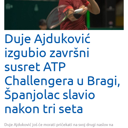
Duje Ajduković
izgubio završni
susret ATP
Challengera u Bragi,
Španjolac slavio
nakon tri seta
Duje Ajduković još će morati pričekati na svoj drugi naslov na