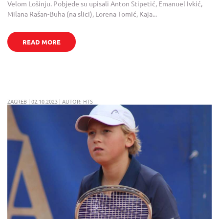
Velom Lošinju. Pobjede su upisali Anton Stipetić, Emanuel Ivkić,
Milana Rašan-Buha (na slici), Lorena Tomić, Kaja...
READ MORE
ZAGREB | 02.10.2023 | AUTOR: HTS