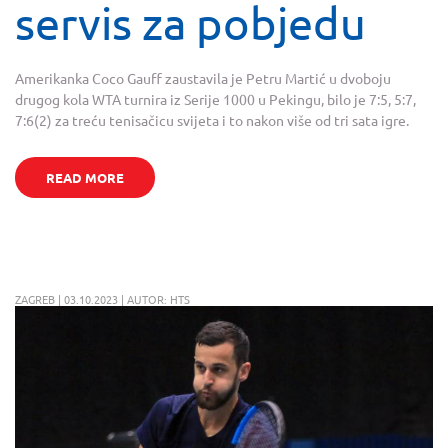
servis za pobjedu
Amerikanka Coco Gauff zaustavila je Petru Martić u dvoboju
drugog kola WTA turnira iz Serije 1000 u Pekingu, bilo je 7:5, 5:7,
7:6(2) za treću tenisačicu svijeta i to nakon više od tri sata igre.
READ MORE
ZAGREB | 03.10.2023 | AUTOR: HTS