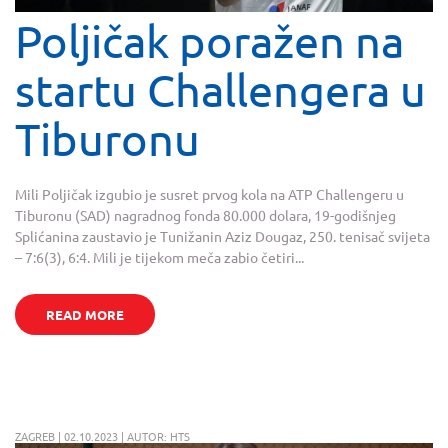
Poljičak poražen na
startu Challengera u
Tiburonu
Mili Poljičak izgubio je susret prvog kola na ATP Challengeru u
Tiburonu (SAD) nagradnog fonda 80.000 dolara, 19-godišnjeg
Splićanina zaustavio je Tunižanin Aziz Dougaz, 250. tenisač svijeta
– 7:6(3), 6:4. Mili je tijekom meča zabio četiri...
READ MORE
ZAGREB | 02.10.2023 | AUTOR: HTS