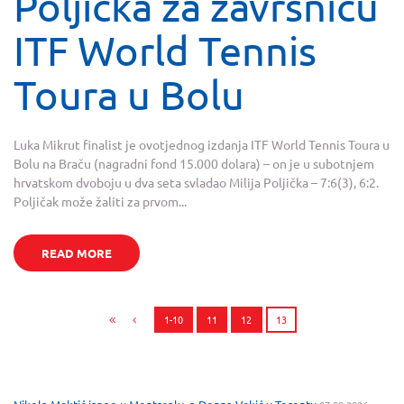
Poljička za završnicu
ITF World Tennis
Toura u Bolu
Luka Mikrut finalist je ovotjednog izdanja ITF World Tennis Toura u
Bolu na Braču (nagradni fond 15.000 dolara) – on je u subotnjem
hrvatskom dvoboju u dva seta svladao Milija Poljička – 7:6(3), 6:2.
Poljičak može žaliti za prvom...
READ MORE
1-10
11
12
13