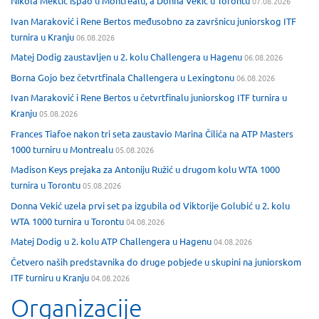
Nikola Mektić ispao u Montrealu, a Donna Vekić u Torontu
07.08.2026
Ivan Maraković i Rene Bertos međusobno za završnicu juniorskog ITF
turnira u Kranju
06.08.2026
Matej Dodig zaustavljen u 2. kolu Challengera u Hagenu
06.08.2026
Borna Gojo bez četvrtfinala Challengera u Lexingtonu
06.08.2026
Ivan Maraković i Rene Bertos u četvrtfinalu juniorskog ITF turnira u
Kranju
05.08.2026
Frances Tiafoe nakon tri seta zaustavio Marina Čilića na ATP Masters
1000 turniru u Montrealu
05.08.2026
Madison Keys prejaka za Antoniju Ružić u drugom kolu WTA 1000
turnira u Torontu
05.08.2026
Donna Vekić uzela prvi set pa izgubila od Viktorije Golubić u 2. kolu
WTA 1000 turnira u Torontu
04.08.2026
Matej Dodig u 2. kolu ATP Challengera u Hagenu
04.08.2026
Četvero naših predstavnika do druge pobjede u skupini na juniorskom
ITF turniru u Kranju
04.08.2026
Organizacije