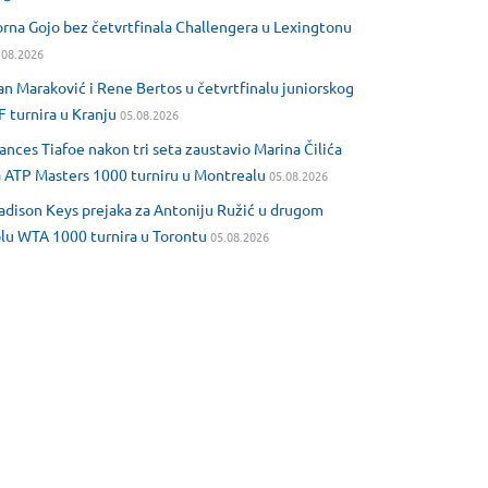
rna Gojo bez četvrtfinala Challengera u Lexingtonu
.08.2026
an Maraković i Rene Bertos u četvrtfinalu juniorskog
F turnira u Kranju
05.08.2026
ances Tiafoe nakon tri seta zaustavio Marina Čilića
 ATP Masters 1000 turniru u Montrealu
05.08.2026
dison Keys prejaka za Antoniju Ružić u drugom
lu WTA 1000 turnira u Torontu
05.08.2026