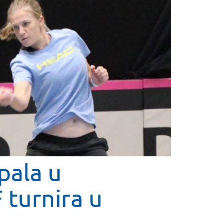
pala u
F turnira u