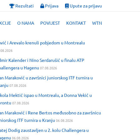
Rezultati
Prijava
Upute za prijavu
KCIJE
O NAMA
POVIJEST
KONTAKT
WTN
vić i Arevalo krenuli pobjedom u Montrealu
.08.2026
mir Kalender i Nino Serdarušić u finalu ATP
allengera u Hagenu
07.08.2026
an Maraković u završnici juniorskog ITF turnira u
anju
07.08.2026
kola Mektić ispao u Montrealu, a Donna Vekić u
orontu
07.08.2026
an Maraković i Rene Bertos međusobno za završnicu
niorskog ITF turnira u Kranju
06.08.2026
tej Dodig zaustavljen u 2. kolu Challengera u
agenu
06.08.2026