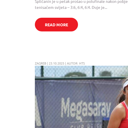
Splićanin je u petak prošao u polufinale nakon pob
tenisačem svijeta – 3:6, 6:4, 6:4. Duje je...
READ MORE
ZAGREB | 23.10.2025 | AUTOR: HTS