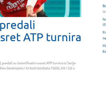
Bo
06
Iv
 predali
IT
usret ATP turnira
Fr
na
Ma
ko
 predali su četvrtfinalni susret ATP turnira iz Serije
eu Goranssonu i to kod rezultata 7:6(6), 4:6 i 5:6 u