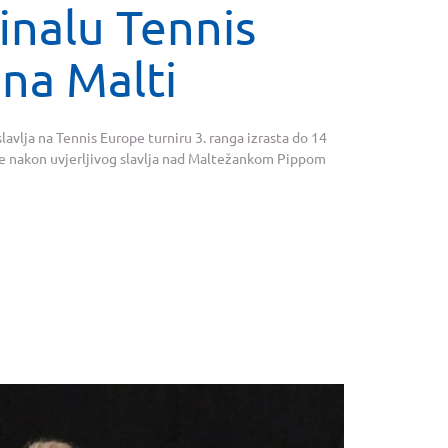
inalu Tennis
 na Malti
avlja na Tennis Europe turniru 3. ranga izrasta do 14
nale nakon uvjerljivog slavlja nad Maltežankom Pippom