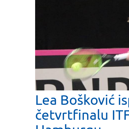
Lea Bošković is
četvrtfinalu IT