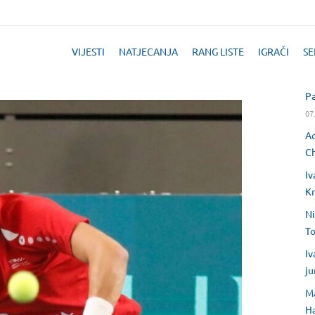
VIJESTI
NATJECANJA
RANG LISTE
IGRAČI
SE
Pa
07
Ad
Ch
Iv
Kr
Ni
T
Iv
ju
Ma
H