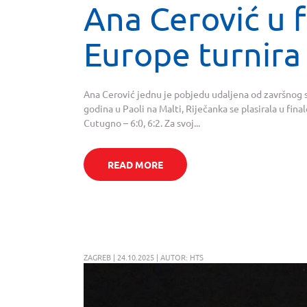
Ana Cerović u f
Europe turnira
Ana Cerović jednu je pobjedu udaljena od završnog sl
godina u Paoli na Malti, Riječanka se plasirala u fi
Cutugno – 6:0, 6:2. Za svoj...
READ MORE
ZAGREB | 24.10.2025 | AUTOR: HTS