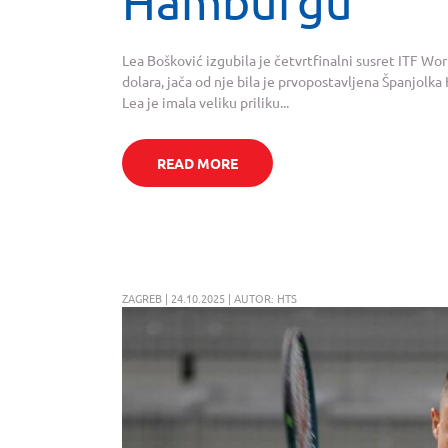
Hamburgu
Lea Bošković izgubila je četvrtfinalni susret ITF 
dolara, jača od nje bila je prvopostavljena Španjolka 
Lea je imala veliku priliku...
READ MORE
ZAGREB | 24.10.2025 | AUTOR: HTS