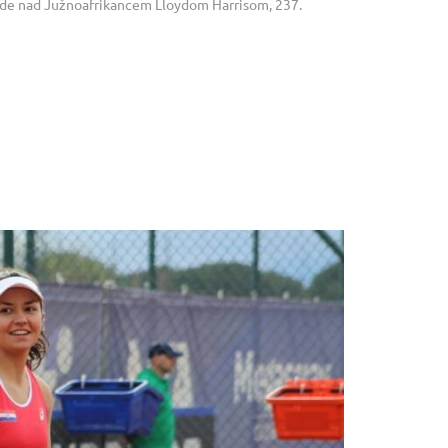
jede nad Južnoafrikancem Lloydom Harrisom, 237.