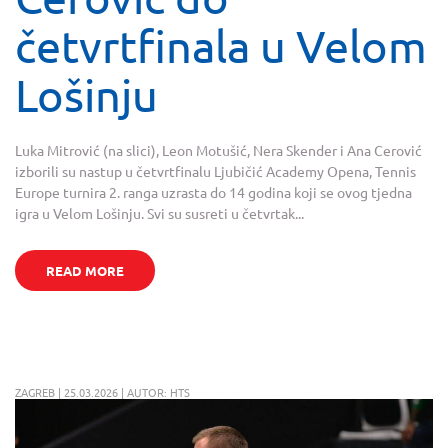
četvrtfinala u Velom
Lošinju
Luka Mitrović (na slici), Leon Motušić, Nera Skender i Ana Cerović
izborili su nastup u četvrtfinalu Ljubičić Academy Opena, Tennis
Europe turnira 2. ranga uzrasta do 14 godina koji se ovog tjedna
igra u Velom Lošinju. Svi su susreti u četvrtak...
READ MORE
ZAGREB | 25.03.2026 | AUTOR: HTS