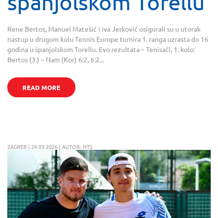
španjolskom Torellu
Rene Bertos, Manuel Matešić i iva Jerković osigurali su u utorak
nastup u drugom kolu Tennis Europe turnira 1. ranga uzrasta do 16
godina u španjolskom Torellu. Evo rezultata – Tenisači, 1. kolo:
Bertos (3.) – Nam (Kor) 6:2, 6:2...
READ MORE
ZAGREB | 24.03.2026 | AUTOR: HTS