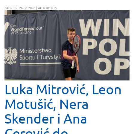
ZAGREB | 26.03.2026 | AUTOR: HTS
Luka Mitrović, Leon
Motušić, Nera
Skender i Ana
Cerović do