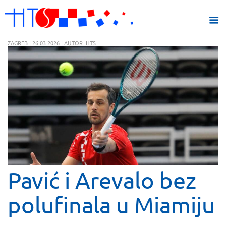
ZAGREB | 26.03.2026 | AUTOR: HTS
Pavić i Arevalo bez
polufinala u Miamiju