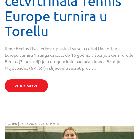
četvrtfinala Tennis
Europe turnira u
Torellu
Rene Bertos i Iva Jerković plasirali su se u četvrtfinale Tenis
Europe turnira 1. ranga uzrasta do 16 godina u španjolskom Torellu
Bertos (3. nositelj) je u drugom kolu nadjačao Iranca Bardiju
Majdabadija (6:4, 6:1) i slijedi mu susret protiv...
READ MORE
ZAGREB | 25.03.2026 | AUTOR: HTS