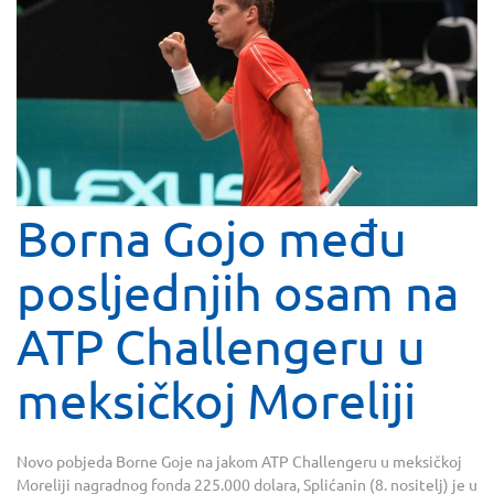
Borna Gojo među
posljednjih osam na
ATP Challengeru u
meksičkoj Moreliji
Novo pobjeda Borne Goje na jakom ATP Challengeru u meksičkoj
Moreliji nagradnog fonda 225.000 dolara, Splićanin (8. nositelj) je u