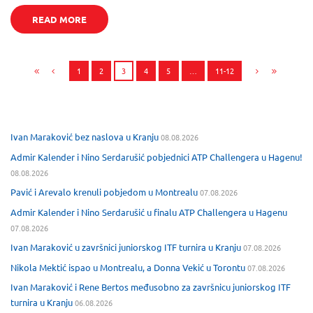
READ MORE
1
2
3
4
5
…
11-12
Ivan Maraković bez naslova u Kranju
08.08.2026
Admir Kalender i Nino Serdarušić pobjednici ATP Challengera u Hagenu!
08.08.2026
Pavić i Arevalo krenuli pobjedom u Montrealu
07.08.2026
Admir Kalender i Nino Serdarušić u finalu ATP Challengera u Hagenu
07.08.2026
Ivan Maraković u završnici juniorskog ITF turnira u Kranju
07.08.2026
Nikola Mektić ispao u Montrealu, a Donna Vekić u Torontu
07.08.2026
Ivan Maraković i Rene Bertos međusobno za završnicu juniorskog ITF
turnira u Kranju
06.08.2026