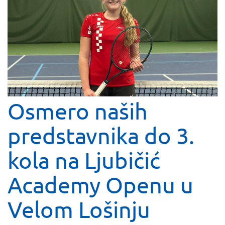
Osmero naših
predstavnika do 3.
kola na Ljubičić
Academy Openu u
Velom Lošinju