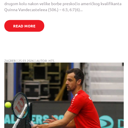
drugom kolu nakon velike borbe preskočio američkog kvalifikanta
Quinna Vandecasteleea (506.) – 6:3, 6:7(6)...
READ MORE
ZAGREB | 25.03.2026 | AUTOR: HTS