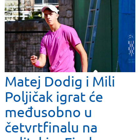
Matej Dodig i Mili
Poljičak igrat će
međusobno u
četvrtfinalu na