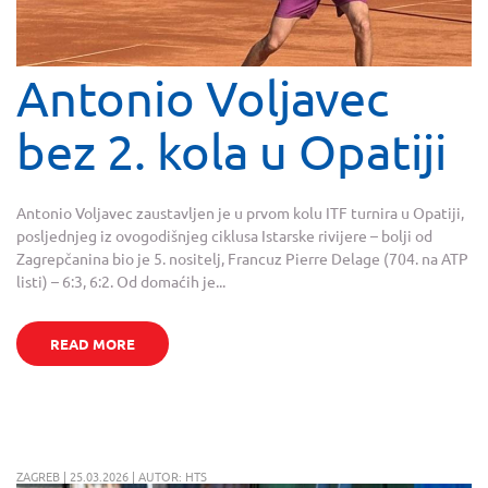
Antonio Voljavec
bez 2. kola u Opatiji
Antonio Voljavec zaustavljen je u prvom kolu ITF turnira u Opatiji,
posljednjeg iz ovogodišnjeg ciklusa Istarske rivijere – bolji od
Zagrepčanina bio je 5. nositelj, Francuz Pierre Delage (704. na ATP
listi) – 6:3, 6:2. Od domaćih je...
READ MORE
ZAGREB | 25.03.2026 | AUTOR: HTS