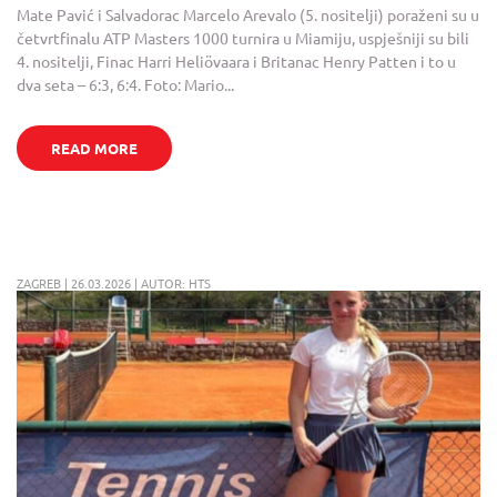
Mate Pavić i Salvadorac Marcelo Arevalo (5. nositelji) poraženi su u
četvrtfinalu ATP Masters 1000 turnira u Miamiju, uspješniji su bili
4. nositelji, Finac Harri Heliövaara i Britanac Henry Patten i to u
dva seta – 6:3, 6:4. Foto: Mario...
READ MORE
ZAGREB | 26.03.2026 | AUTOR: HTS