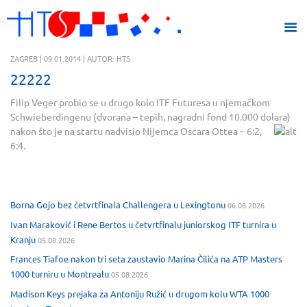
ZAGREB | 09.01.2014 | AUTOR: HTS
22222
Filip Veger probio se u drugo kolo ITF Futuresa u njemačkom
Schwieberdingenu (dvorana – tepih, nagradni fond 10.000 dolara)
nakon što je na startu nadvisio Nijemca Oscara O
ttea – 6:2,
6:4.
Borna Gojo bez četvrtfinala Challengera u Lexingtonu
06.08.2026
Ivan Maraković i Rene Bertos u četvrtfinalu juniorskog ITF turnira u
Kranju
05.08.2026
Frances Tiafoe nakon tri seta zaustavio Marina Čilića na ATP Masters
1000 turniru u Montrealu
05.08.2026
Madison Keys prejaka za Antoniju Ružić u drugom kolu WTA 1000