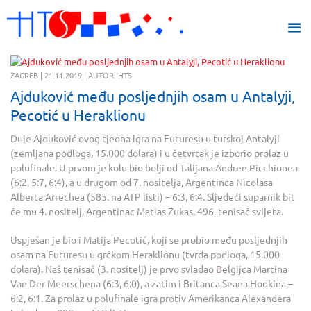
ZAGREB | 21.11.2019 | AUTOR: HTS
Ajduković među posljednjih osam u Antalyji,
Pecotić u Heraklionu
Duje Ajduković ovog tjedna igra na Futuresu u turskoj Antalyji
(zemljana podloga, 15.000 dolara) i u četvrtak je izborio prolaz u
polufinale. U prvom je kolu bio bolji od Talijana Andree Picchionea
(6:2, 5:7, 6:4), a u drugom od 7. nositelja, Argentinca Nicolasa
Alberta Arrechea (585. na ATP listi) – 6:3, 6:4. Sljedeći suparnik bit
će mu 4. nositelj, Argentinac Matias Zukas, 496. tenisač svijeta.
Uspješan je bio i Matija Pecotić, koji se probio među posljednjih
osam na Futuresu u grčkom Heraklionu (tvrda podloga, 15.000
dolara). Naš tenisač (3. nositelj) je prvo svladao Belgijca Martina
Van Der Meerschena (6:3, 6:0), a zatim i Britanca Seana Hodkina –
6:2, 6:1. Za prolaz u polufinale igra protiv Amerikanca Alexandera