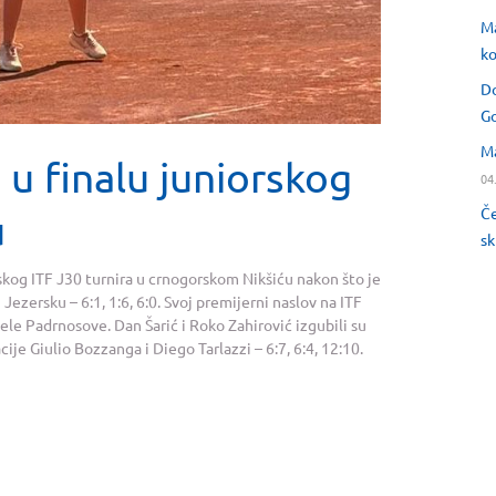
Ma
ko
Do
Go
Ma
u finalu juniorskog
04
Če
u
sk
skog ITF J30 turnira u crnogorskom Nikšiću nakon što je
 Jezersku – 6:1, 1:6, 6:0. Svoj premijerni naslov na ITF
ele Padrnosove. Dan Šarić i Roko Zahirović izgubili su
ije Giulio Bozzanga i Diego Tarlazzi – 6:7, 6:4, 12:10.