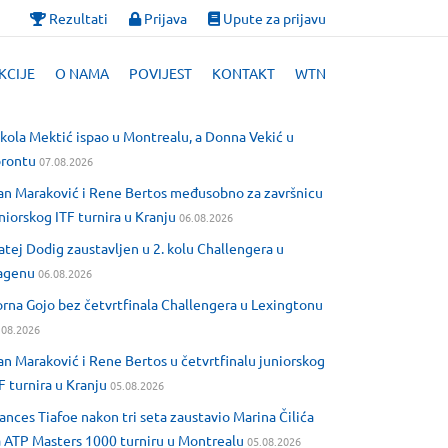
Rezultati
Prijava
Upute za prijavu
KCIJE
O NAMA
POVIJEST
KONTAKT
WTN
kola Mektić ispao u Montrealu, a Donna Vekić u
orontu
07.08.2026
an Maraković i Rene Bertos međusobno za završnicu
niorskog ITF turnira u Kranju
06.08.2026
tej Dodig zaustavljen u 2. kolu Challengera u
agenu
06.08.2026
rna Gojo bez četvrtfinala Challengera u Lexingtonu
.08.2026
an Maraković i Rene Bertos u četvrtfinalu juniorskog
F turnira u Kranju
05.08.2026
ances Tiafoe nakon tri seta zaustavio Marina Čilića
 ATP Masters 1000 turniru u Montrealu
05.08.2026