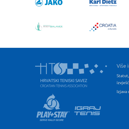
Više 
Statut,
izvješ
Izjava 