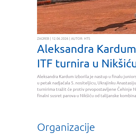
ZAGREB | 12.06.2026 | AUTOR: HTS
Aleksandra Kardum 
ITF turnira u Nikšić
Aleksandra Kardum izborila je nastup u finalu junior
u petak nadjačala 5. nositeljicu, Ukrajinku Anastasiju
turnirima tražit će protiv prvopostavljene Čehinje N
finalni susret parova u Nikšiću od talijanske kombinac
Organizacije