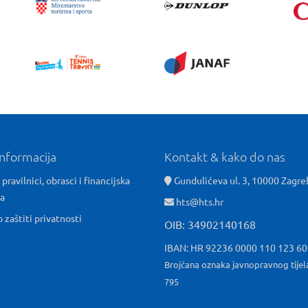
informacija
Kontakt & kako do nas
 pravilnici, obrasci i financijska
Gundulićeva ul. 3, 10000 Zagre
ća
hts@hts.hr
o zaštiti privatnosti
OIB: 34902140168
IBAN: HR 92236 0000 110 123 6
Brojčana oznaka javnopravnog tijel
795