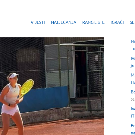
VIJESTI
NATJECANJA
RANG LISTE
IGRAČI
SE
Ni
T
Iv
ju
Ma
H
Bo
06
Iv
IT
Fr
na