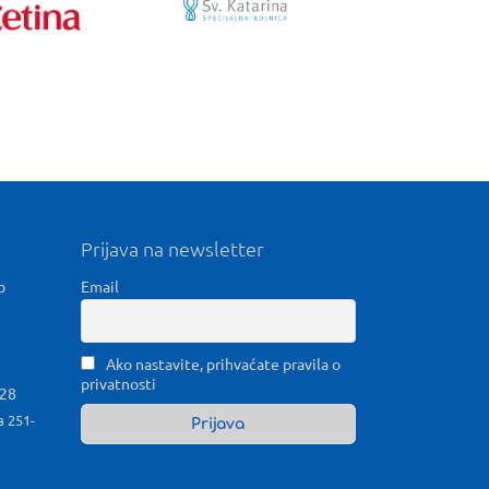
Prijava na newsletter
b
Email
Ako nastavite, prihvaćate pravila o
privatnosti
028
a 251-