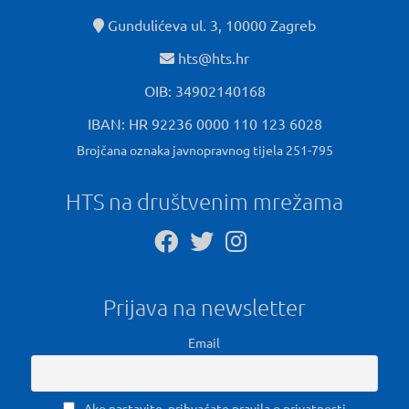
Gundulićeva ul. 3, 10000 Zagreb
hts@hts.hr
OIB: 34902140168
IBAN: HR 92236 0000 110 123 6028
Brojčana oznaka javnopravnog tijela 251-795
HTS na društvenim mrežama
Prijava na newsletter
Email
Ako nastavite, prihvaćate pravila o privatnosti