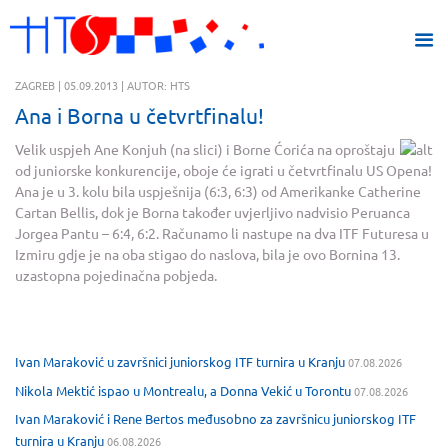
ZAGREB | 05.09.2013 | AUTOR: HTS
Ana i Borna u četvrtfinalu!
Velik uspjeh Ane Konjuh (na slici)
i Borne Ćorića na oproštaju
od juniorske konkurencije, oboje će igrati u četvrtfinalu US Opena!
Ana je u 3. kolu bila uspješnija (6:3, 6:3) od Amerikanke Catherine
Cartan Bellis, dok je Borna također uvjerljivo nadvisio Peruanca
Jorgea Pantu – 6:4, 6:2. Računamo li nastupe na dva ITF Futuresa u
Izmiru gdje je na oba stigao do naslova, bila je ovo Bornina 13.
uzastopna pojedinačna pobjeda.
Ivan Maraković u završnici juniorskog ITF turnira u Kranju
07.08.2026
Nikola Mektić ispao u Montrealu, a Donna Vekić u Torontu
07.08.2026
Ivan Maraković i Rene Bertos međusobno za završnicu juniorskog ITF
turnira u Kranju
06.08.2026