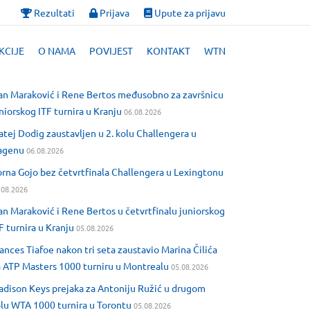
Rezultati
Prijava
Upute za prijavu
KCIJE
O NAMA
POVIJEST
KONTAKT
WTN
an Maraković i Rene Bertos međusobno za završnicu
niorskog ITF turnira u Kranju
06.08.2026
tej Dodig zaustavljen u 2. kolu Challengera u
agenu
06.08.2026
rna Gojo bez četvrtfinala Challengera u Lexingtonu
.08.2026
an Maraković i Rene Bertos u četvrtfinalu juniorskog
F turnira u Kranju
05.08.2026
ances Tiafoe nakon tri seta zaustavio Marina Čilića
 ATP Masters 1000 turniru u Montrealu
05.08.2026
dison Keys prejaka za Antoniju Ružić u drugom
lu WTA 1000 turnira u Torontu
05.08.2026