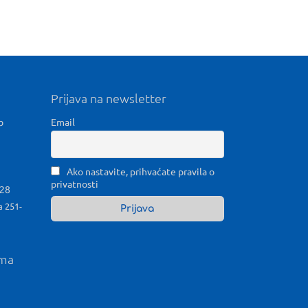
Prijava na newsletter
b
Email
Ako nastavite, prihvaćate pravila o
privatnosti
028
a 251-
ama