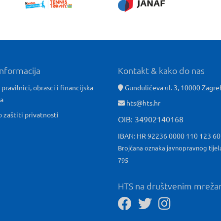
informacija
Kontakt & kako do nas
 pravilnici, obrasci i financijska
Gundulićeva ul. 3, 10000 Zagre
ća
hts@hts.hr
o zaštiti privatnosti
OIB: 34902140168
IBAN: HR 92236 0000 110 123 6
Brojčana oznaka javnopravnog tijel
795
HTS na društvenim mrež