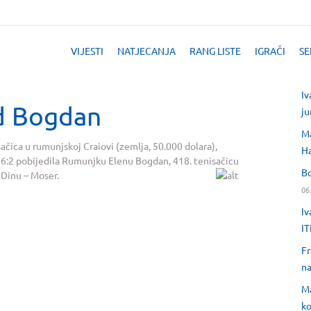
VIJESTI
NATJECANJA
RANG LISTE
IGRAČI
SE
Iv
od Bogdan
ju
Ma
čica u rumunjskoj Craiovi (zemlja, 50.000 dolara),
H
:1, 6:2 pobijedila Rumunjku Elenu Bogdan, 418. tenisačicu
Bo
 Dinu – Moser.
06
Iv
IT
Fr
na
Ma
ko