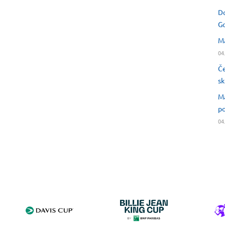
Do
Go
Ma
04
Če
sk
Ma
po
04