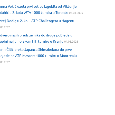
nna Vekić uzela prvi set pa izgubila od Viktorije
lubić u 2. kolu WTA 1000 turnira u Torontu
04.08.2026
tej Dodig u 2. kolu ATP Challengera u Hagenu
.08.2026
tvero naših predstavnika do druge pobjede u
upini na juniorskom ITF turniru u Kranju
04.08.2026
rin Čilić preko Japanca Shimabukura do prve
bjede na ATP Masters 1000 turniru u Montrealu
.08.2026