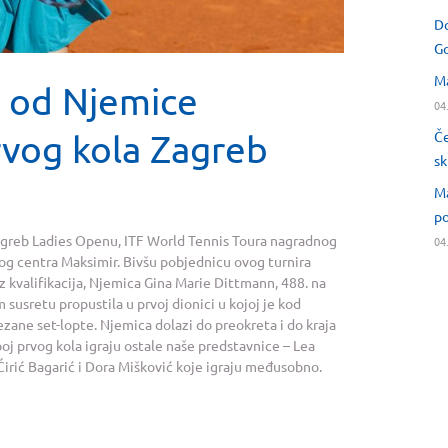
Do
Go
Ma
a od Njemice
04
vog kola Zagreb
Če
sk
Ma
po
Zagreb Ladies Openu, ITF World Tennis Toura nagradnog
04
kog centra Maksimir. Bivšu pobjednicu ovog turnira
iz kvalifikacija, Njemica Gina Marie Dittmann, 488. na
m susretu propustila u prvoj dionici u kojoj je kod
ezane set-lopte. Njemica dolazi do preokreta i do kraja
oj prvog kola igraju ostale naše predstavnice – Lea
 Ćirić Bagarić i Dora Mišković koje igraju međusobno.