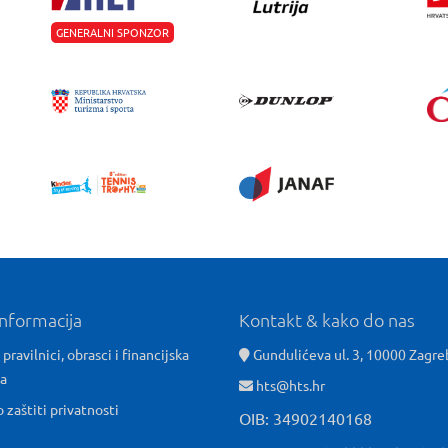
GENERALNI SPONZOR
informacija
Kontakt & kako do nas
 pravilnici, obrasci i financijska
Gundulićeva ul. 3, 10000 Zagre
ća
hts@hts.hr
o zaštiti privatnosti
OIB: 34902140168