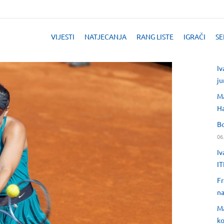
VIJESTI
NATJECANJA
RANG LISTE
IGRAČI
SE
Iv
ju
Ma
H
Bo
06
Iv
IT
Fr
na
Ma
ko