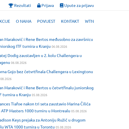
Rezultati
Prijava
Upute za prijavu
KCIJE
O NAMA
POVIJEST
KONTAKT
WTN
an Maraković i Rene Bertos međusobno za završnicu
niorskog ITF turnira u Kranju
06.08.2026
tej Dodig zaustavljen u 2. kolu Challengera u
agenu
06.08.2026
rna Gojo bez četvrtfinala Challengera u Lexingtonu
.08.2026
an Maraković i Rene Bertos u četvrtfinalu juniorskog
F turnira u Kranju
05.08.2026
ances Tiafoe nakon tri seta zaustavio Marina Čilića
 ATP Masters 1000 turniru u Montrealu
05.08.2026
dison Keys prejaka za Antoniju Ružić u drugom
lu WTA 1000 turnira u Torontu
05.08.2026