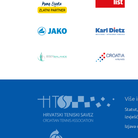
ZLATNI PARTNER
Više 
Statut,
izvješ
Izjava 