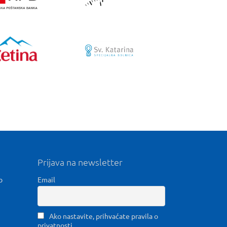
Prijava na newsletter
b
Email
Ako nastavite, prihvaćate pravila o
privatnosti