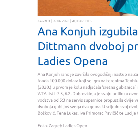
ZAGREB | 09.06.2026 | AUTOR: HTS
Ana Konjuh izgubil
Dittmann dvoboj pr
Ladies Opena
Ana Konjuh rano je završila ovogodišnji nastup na 
fonda 100.000 dolara koji se igra na terenima Tenis
(2020.) u prvom je kolu nadjačala ‘sretna gubitnica’ 
WTA listi -7:5, 6:2. Dubrovkinja je svoju priliku u ovo
vodstva od 5:3 na servis suparnice propustila dvije v
dvoboja gubi još svega dva gema. U srijedu svoj dvob
Bošković, Tena Lukas, Iva Primorac Pavičić te Lucija
Foto: Zagreb Ladies Open