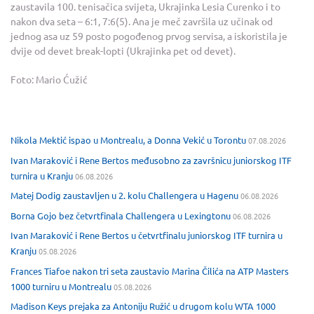
zaustavila 100. tenisačica svijeta, Ukrajinka Lesia Curenko i to
nakon dva seta – 6:1, 7:6(5). Ana je meč završila uz učinak od
jednog asa uz 59 posto pogođenog prvog servisa, a iskoristila je
dvije od devet break-lopti (Ukrajinka pet od devet).
Foto: Mario Ćužić
Nikola Mektić ispao u Montrealu, a Donna Vekić u Torontu
07.08.2026
Ivan Maraković i Rene Bertos međusobno za završnicu juniorskog ITF
turnira u Kranju
06.08.2026
Matej Dodig zaustavljen u 2. kolu Challengera u Hagenu
06.08.2026
Borna Gojo bez četvrtfinala Challengera u Lexingtonu
06.08.2026
Ivan Maraković i Rene Bertos u četvrtfinalu juniorskog ITF turnira u
Kranju
05.08.2026
Frances Tiafoe nakon tri seta zaustavio Marina Čilića na ATP Masters
1000 turniru u Montrealu
05.08.2026
Madison Keys prejaka za Antoniju Ružić u drugom kolu WTA 1000