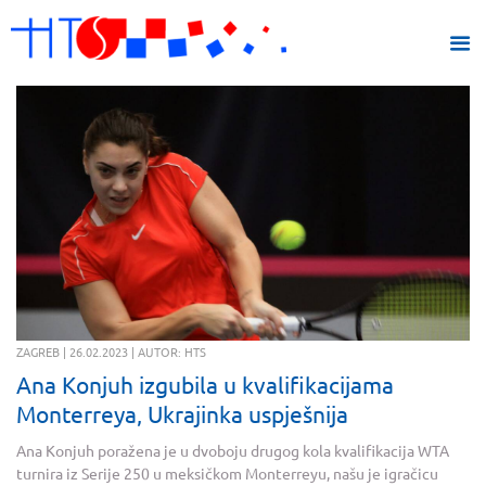
ZAGREB | 26.02.2023 | AUTOR: HTS
Ana Konjuh izgubila u kvalifikacijama
Monterreya, Ukrajinka uspješnija
Ana Konjuh poražena je u dvoboju drugog kola kvalifikacija WTA
turnira iz Serije 250 u meksičkom Monterreyu, našu je igračicu