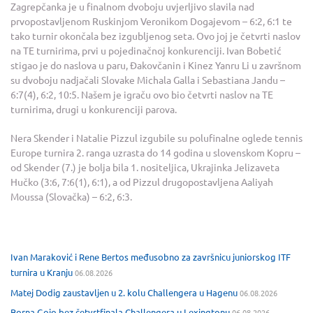
Zagrepčanka je u finalnom dvoboju uvjerljivo slavila nad
prvopostavljenom Ruskinjom Veronikom Dogajevom – 6:2, 6:1 te
tako turnir okončala bez izgubljenog seta. Ovo joj je četvrti naslov
na TE turnirima, prvi u pojedinačnoj konkurenciji. Ivan Bobetić
stigao je do naslova u paru, Đakovčanin i Kinez Yanru Li u završnom
su dvoboju nadjačali Slovake Michala Galla i Sebastiana Jandu –
6:7(4), 6:2, 10:5. Našem je igraču ovo bio četvrti naslov na TE
turnirima, drugi u konkurenciji parova.
Nera Skender i Natalie Pizzul izgubile su polufinalne oglede tennis
Europe turnira 2. ranga uzrasta do 14 godina u slovenskom Kopru –
od Skender (7.) je bolja bila 1. nositeljica, Ukrajinka Jelizaveta
Hučko (3:6, 7:6(1), 6:1), a od Pizzul drugopostavljena Aaliyah
Moussa (Slovačka) – 6:2, 6:3.
Ivan Maraković i Rene Bertos međusobno za završnicu juniorskog ITF
turnira u Kranju
06.08.2026
Matej Dodig zaustavljen u 2. kolu Challengera u Hagenu
06.08.2026
Borna Gojo bez četvrtfinala Challengera u Lexingtonu
06.08.2026