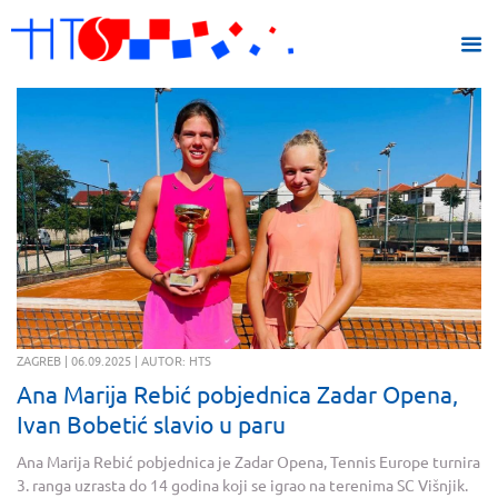
ZAGREB | 06.09.2025 | AUTOR: HTS
Ana Marija Rebić pobjednica Zadar Opena,
Ivan Bobetić slavio u paru
Ana Marija Rebić pobjednica je Zadar Opena, Tennis Europe turnira
3. ranga uzrasta do 14 godina koji se igrao na terenima SC Višnjik.