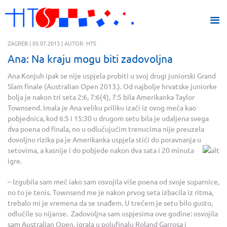
ZAGREB | 05.07.2013 | AUTOR: HTS
Ana: Na kraju mogu biti zadovoljna
Ana Konjuh ipak se nije uspjela probiti u svoj drugi juniorski Grand
Slam finale (Australian Open 2013.). Od najbolje hrvatske juniorke
bolja je nakon tri seta 2:6, 7:6(4), 7:5 bila Amerikanka Taylor
Townsend. Imala je Ana veliku priliku izaći iz ovog meča kao
pobjednica, kod 6:5 i 15:30 u drugom setu bila je udaljena svega
dva poena od finala, no u odlučujućim trenucima nije preuzela
dovoljno rizika pa je Amerikanka uspjela stići do poravnanja u
setovima, a kasnije i do pobjede nakon dva sata
i 20 minuta
igre.
– Izgubila sam meč iako sam osvojila više poena od svoje suparnice,
no to je tenis. Townsend me je nakon prvog seta izbacila iz ritma,
trebalo mi je vremena da se snađem. U trećem je setu bilo gusto,
odlučile su nijanse. Zadovoljna sam uspjesima ove godine: osvojila
sam Australian Open, igrala u polufinalu Roland Garrosa i