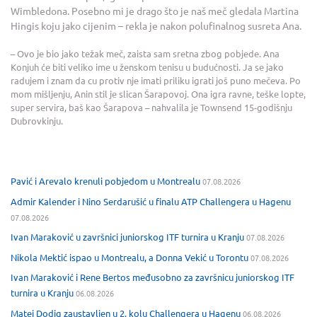
Wimbledona. Posebno mi je drago što je naš meč gledala Martina
Hingis koju jako cijenim – rekla je nakon polufinalnog susreta Ana.
– Ovo je bio jako težak meč, zaista sam sretna zbog pobjede. Ana
Konjuh će biti veliko ime u ženskom tenisu u budućnosti. Ja se jako
radujem i znam da cu protiv nje imati priliku igrati još puno mečeva. Po
mom mišljenju, Anin stil je slican Šarapovoj. Ona igra ravne, teške lopte,
super servira, baš kao Šarapova – nahvalila je Townsend 15-godišnju
Dubrovkinju.
Pavić i Arevalo krenuli pobjedom u Montrealu
07.08.2026
Admir Kalender i Nino Serdarušić u finalu ATP Challengera u Hagenu
07.08.2026
Ivan Maraković u završnici juniorskog ITF turnira u Kranju
07.08.2026
Nikola Mektić ispao u Montrealu, a Donna Vekić u Torontu
07.08.2026
Ivan Maraković i Rene Bertos međusobno za završnicu juniorskog ITF
turnira u Kranju
06.08.2026
Matej Dodig zaustavljen u 2. kolu Challengera u Hagenu
06.08.2026