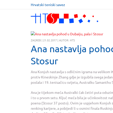
Hrvatski teniski savez
ZAGREB | 21.02.2017 | AUTOR: HTS
Ana nastavlja pohod
Stosur
Ana Konjuh nastavlja s odličnim igrama na velikom W
protiv Kineskinje Zhang gdje je izgubila svega jedan
poslala i 19. tenisačicu svijeta, Australku Samanthu S
Ana je tijekom meča Australki čak četiri puta oduzim
i to u prvom setu. Ključ meča bila je učinkovitost na
poena (Stosur 37 posto). Ovim je uspjehom Konjuh skoč
renking karijere, a pobijedi li u osmini finala Ruskin