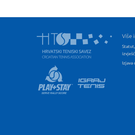
Više 
Statut,
izvješ
Izjava 