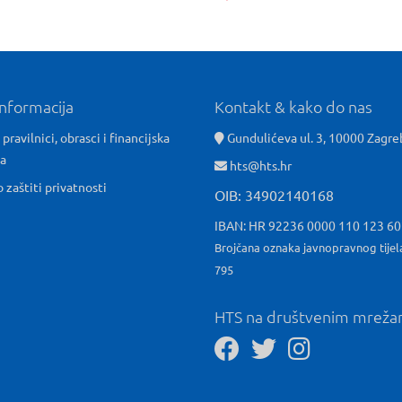
informacija
Kontakt & kako do nas
 pravilnici, obrasci i financijska
Gundulićeva ul. 3, 10000 Zagre
ća
hts@hts.hr
o zaštiti privatnosti
OIB: 34902140168
IBAN: HR 92236 0000 110 123 6
Brojčana oznaka javnopravnog tijel
795
HTS na društvenim mrež