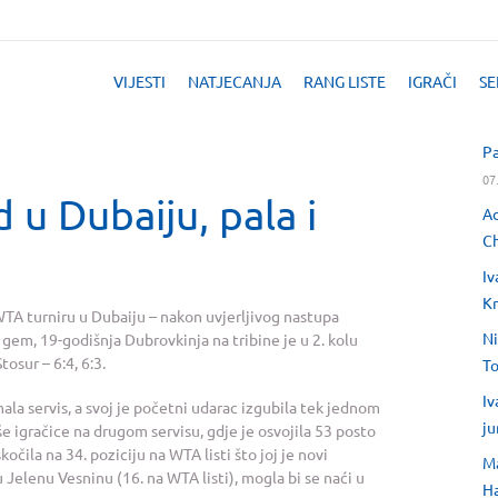
VIJESTI
NATJECANJA
RANG LISTE
IGRAČI
SE
Pa
07
 u Dubaiju, pala i
Ad
Ch
Iv
Kr
TA turniru u Dubaiju – nakon uvjerljivog nastupa
Ni
 gem, 19-godišnja Dubrovkinja na tribine je u 2. kolu
tosur – 6:4, 6:3.
T
Iv
ala servis, a svoj je početni udarac izgubila tek jednom
ju
še igračice na drugom servisu, gdje je osvojila 53 posto
ila na 34. poziciju na WTA listi što joj je novi
Ma
ju Jelenu Vesninu (16. na WTA listi), mogla bi se naći u
H