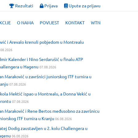
Rezultati
Prijava
Upute za prijavu
KCIJE
O NAMA
POVIJEST
KONTAKT
WTN
vić i Arevalo krenuli pobjedom u Montrealu
.08.2026
mir Kalender i Nino Serdarušić u finalu ATP
allengera u Hagenu
07.08.2026
an Maraković u završnici juniorskog ITF turnira u
anju
07.08.2026
kola Mektić ispao u Montrealu, a Donna Vekić u
orontu
07.08.2026
an Maraković i Rene Bertos međusobno za završnicu
niorskog ITF turnira u Kranju
06.08.2026
tej Dodig zaustavljen u 2. kolu Challengera u
agenu
06.08.2026