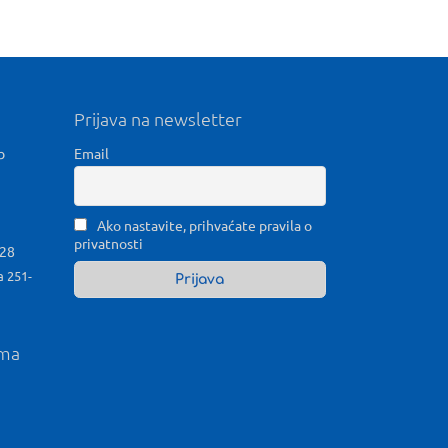
Prijava na newsletter
b
Email
Ako nastavite, prihvaćate pravila o
privatnosti
028
a 251-
ama