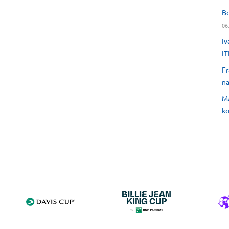
Bo
06
Iv
IT
Fr
na
Ma
ko