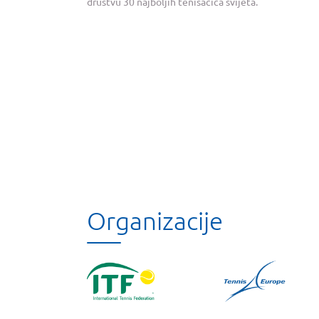
društvu 30 najboljih tenisačica svijeta.
Organizacije