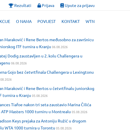
Rezultati
Prijava
Upute za prijavu
KCIJE
O NAMA
POVIJEST
KONTAKT
WTN
an Maraković i Rene Bertos međusobno za završnicu
niorskog ITF turnira u Kranju
06.08.2026
tej Dodig zaustavljen u 2. kolu Challengera u
agenu
06.08.2026
rna Gojo bez četvrtfinala Challengera u Lexingtonu
.08.2026
an Maraković i Rene Bertos u četvrtfinalu juniorskog
F turnira u Kranju
05.08.2026
ances Tiafoe nakon tri seta zaustavio Marina Čilića
 ATP Masters 1000 turniru u Montrealu
05.08.2026
dison Keys prejaka za Antoniju Ružić u drugom
lu WTA 1000 turnira u Torontu
05.08.2026