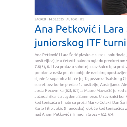
ZAGREB | 14.08.2025 | AUTOR: HTS
Ana Petković i Lara 
juniorskog ITF turn
Ana Petković i Lara Šerić plasirale su se u polufinale
nositeljica) je u četvrtfinalnom ogledu preokretom 
7:6(5), 6:1 i za prolaz u subotnju završnicu igra pro
preokreta našla put do pobjede nad drugopostavljeno
sljedeća suparnica bit će joj Tajpežanka Tsai-Jung Ch
susret bez borbe predao 1. nositelju, Austrijancu A
Josta Pečovnika (6:3, 6:1), a Mauro Mavračić je kod 
Južnoafrikancu Jaydenu Summersu. U završnici konku
kod tenisača u finale su prošli Marko Čolak i Dan Šar
Karlo Filip Jukic (Francuska), dok će kod tenisačica 
nad Anom Petković i Timeom Gross – 6:2, 6:4.