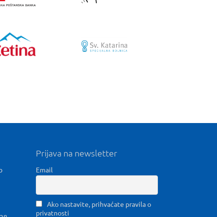
Prijava na newsletter
b
Email
Ako nastavite, prihvaćate pravila o
privatnosti
028