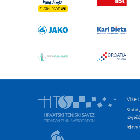
ZLATNI PARTNER
Više 
Statut,
izvješ
Izjava 