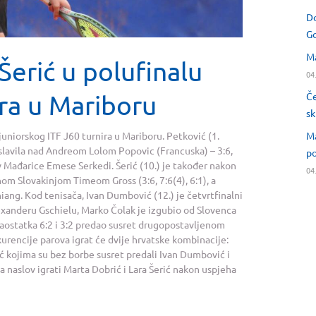
Do
Go
Ma
Šerić u polufinalu
04
ira u Mariboru
Če
sk
Ma
 juniorskog ITF J60 turnira u Mariboru. Petković (1.
slavila nad Andreom Lolom Popovic (Francuska) – 3:6,
po
tiv Mađarice Emese Serkedi. Šerić (10.) je također nakon
04
m Slovakinjom Timeom Gross (3:6, 7:6(4), 6:1), a
iang. Kod tenisača, Ivan Dumbović (12.) je četvrtfinalni
lexanderu Gschielu, Marko Čolak je izgubio od Slovenca
zaostatka 6:2 i 3:2 predao susret drugopostavljenom
rencije parova igrat će dvije hrvatske kombinacije:
ić kojima su bez borbe susret predali Ivan Dumbović i
za naslov igrati Marta Dobrić i Lara Šerić nakon uspjeha