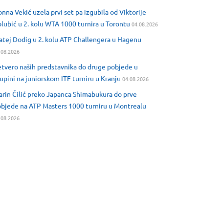
nna Vekić uzela prvi set pa izgubila od Viktorije
lubić u 2. kolu WTA 1000 turnira u Torontu
04.08.2026
tej Dodig u 2. kolu ATP Challengera u Hagenu
.08.2026
tvero naših predstavnika do druge pobjede u
upini na juniorskom ITF turniru u Kranju
04.08.2026
rin Čilić preko Japanca Shimabukura do prve
bjede na ATP Masters 1000 turniru u Montrealu
.08.2026