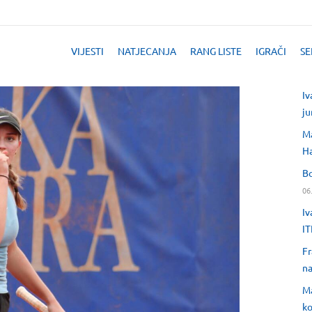
VIJESTI
NATJECANJA
RANG LISTE
IGRAČI
SE
Iv
ju
Ma
H
Bo
06
Iv
IT
Fr
na
Ma
ko