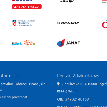
GENERALNI SPONZOR
informacija
Kontakt & kako do nas
 pravilnici, obrasci i financijska
Gundulićeva ul. 3, 10000 Zagre
ća
hts@hts.hr
o zaštiti privatnosti
OIB: 34902140168
IBAN: HR 92236 0000 110 123 6