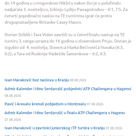
do 14 godina u crnogorskom Nikšiću nakon što je u polufinalu
nadjačala 3. nositeljicu, Grkinju Lydiju Panagiotodou – 6:1, 7:5. Za
četvrti pojedinačni naslov na TE turnirima igrat će protiv
drugopostavljene Britanke Casey Mauro.
Dorian Stiblik i Tara Vidan završili su u četvrtfinalu nastup na TE
turniru 3. ranga uzrasta do 16 godina u slovenskom Ptuju. Dorian je
izgubio od 4. nositelja, Slovenca Marka Bečiroviča Novaka (6:3,
6:2), a Tara od Ruskinje Nadežde Šamenkove – 6:2, 6:3.
Ivan Maraković bez naslova u Kranju
08.08.2026
Admir Kalender i Nino Serdarušić pobjednici ATP Challengera u Hagenu!
08.08.2026
Pavić i Arevalo krenuli pobjedom u Montrealu
07.08.2026
Admir Kalender i Nino Serdarušić u finalu ATP Challengera u Hagenu
07.08.2026
Ivan Maraković u završnici juniorskog ITF turnira u Kranju
07.08.2026