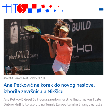
ZAGREB | 22.06.2023 | AUTOR: HTS
Ana Petković na korak do novog naslova,
izborila završnicu u Nikšiću
Ana Petković drugi će tjedna zaredom igrati u finalu, nakon Tuzle
Dubrovkinji je to uspjelo na Tennis Europe turniru 3. ranga uzrasta