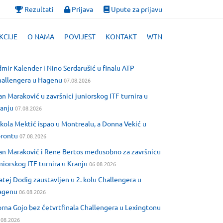
Rezultati
Prijava
Upute za prijavu
KCIJE
O NAMA
POVIJEST
KONTAKT
WTN
mir Kalender i Nino Serdarušić u finalu ATP
allengera u Hagenu
07.08.2026
an Maraković u završnici juniorskog ITF turnira u
anju
07.08.2026
kola Mektić ispao u Montrealu, a Donna Vekić u
orontu
07.08.2026
an Maraković i Rene Bertos međusobno za završnicu
niorskog ITF turnira u Kranju
06.08.2026
tej Dodig zaustavljen u 2. kolu Challengera u
agenu
06.08.2026
rna Gojo bez četvrtfinala Challengera u Lexingtonu
.08.2026