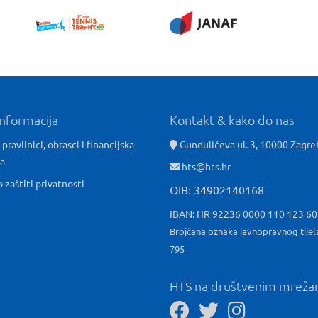
informacija
Kontakt & kako do nas
 pravilnici, obrasci i financijska
Gundulićeva ul. 3, 10000 Zagre
ća
hts@hts.hr
o zaštiti privatnosti
OIB: 34902140168
IBAN: HR 92236 0000 110 123 6
Brojčana oznaka javnopravnog tijel
795
HTS na društvenim mrež