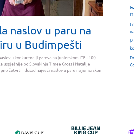
Iv
IT
Fr
la naslov u paru na
na
iru u Budimpešti
Ma
ko
Do
naslov u konkurenciji parova na juniorskom ITF J100
a uspješnije od Slovakinja Timee Gross i Natalije
Go
upno četvrti i dosad najveći naslov u paru na juniorskom