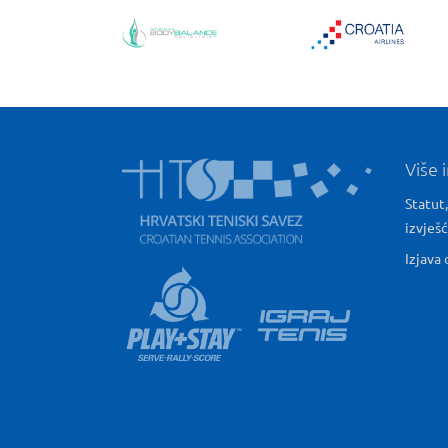
Više 
Statut,
izvješ
Izjava 