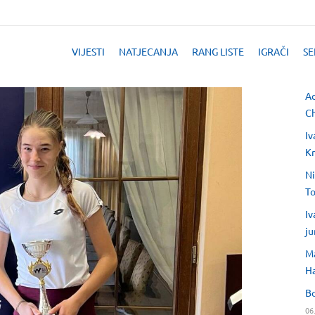
VIJESTI
NATJECANJA
RANG LISTE
IGRAČI
SE
Ad
Ch
Iv
Kr
Ni
T
Iv
ju
Ma
H
Bo
06