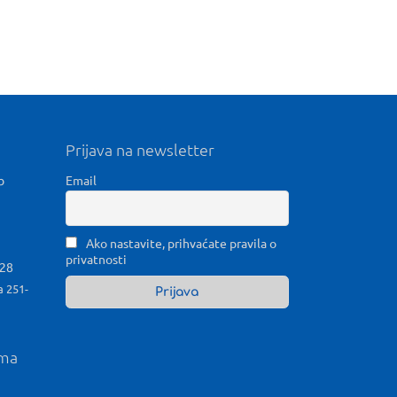
Prijava na newsletter
b
Email
Ako nastavite, prihvaćate pravila o
privatnosti
028
a 251-
ama