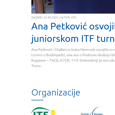
ZAGREB | 25.08.2024 | AUTOR: HTS
Ana Petković osvoji
juniorskom ITF turn
Ana Petković i Mađarica Greta Nemcsek osvojile su 
turniru u Budimpešti, one asu u finalnom dvoboju bil
Koppove – 7:6(3), 6:7(4), 11:9. Dubrovkinji je ovo uk
Touru.
Organizacije