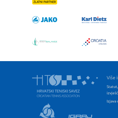
ZLATNI PARTNER
Više 
Statut,
izvješ
Izjava 