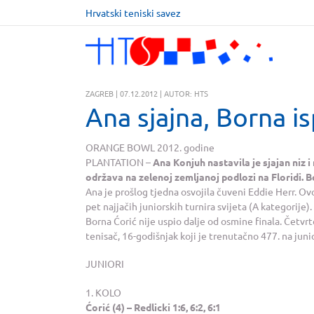
Hrvatski teniski savez
ZAGREB | 07.12.2012 | AUTOR: HTS
Ana sjajna, Borna i
ORANGE BOWL 2012. godine
PLANTATION –
Ana Konjuh nastavila je sjajan niz
održava na zelenoj zemljanoj podlozi na Floridi. 
Ana je prošlog tjedna osvojila čuveni Eddie Herr. O
pet najjačih juniorskih turnira svijeta (A kategorije).
Borna Ćorić nije uspio dalje od osmine finala. Četv
tenisač, 16-godišnjak koji je trenutačno 477. na jun
JUNIORI
1. KOLO
Ćorić (4) – Redlicki 1:6, 6:2, 6:1