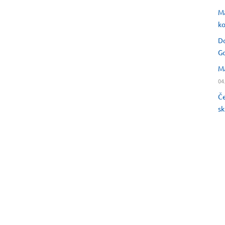
Ma
ko
Do
Go
Ma
04
Če
sk