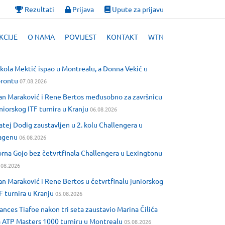
Rezultati
Prijava
Upute za prijavu
KCIJE
O NAMA
POVIJEST
KONTAKT
WTN
kola Mektić ispao u Montrealu, a Donna Vekić u
orontu
07.08.2026
an Maraković i Rene Bertos međusobno za završnicu
niorskog ITF turnira u Kranju
06.08.2026
tej Dodig zaustavljen u 2. kolu Challengera u
agenu
06.08.2026
rna Gojo bez četvrtfinala Challengera u Lexingtonu
.08.2026
an Maraković i Rene Bertos u četvrtfinalu juniorskog
F turnira u Kranju
05.08.2026
ances Tiafoe nakon tri seta zaustavio Marina Čilića
 ATP Masters 1000 turniru u Montrealu
05.08.2026