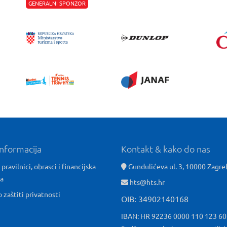
GENERALNI SPONZOR
informacija
Kontakt & kako do nas
 pravilnici, obrasci i financijska
Gundulićeva ul. 3, 10000 Zagre
ća
hts@hts.hr
o zaštiti privatnosti
OIB: 34902140168
IBAN: HR 92236 0000 110 123 6