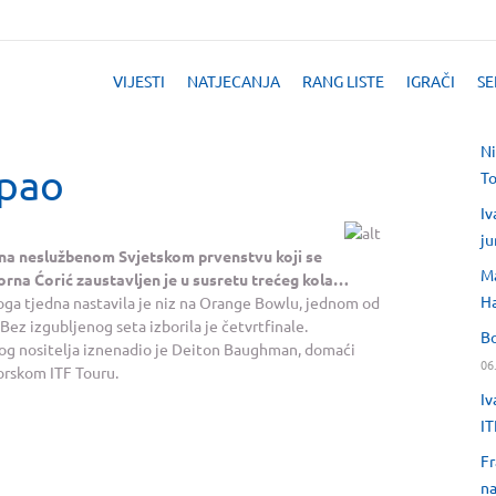
VIJESTI
NATJECANJA
RANG LISTE
IGRAČI
SE
Ni
spao
T
Iv
ju
 i na neslužbenom Svjetskom prvenstvu koji se
Ma
Borna Ćorić zaustavljen je u susretu trećeg kola…
H
voga tjedna nastavila je niz na Orange Bowlu, jednom od
 Bez izgubljenog seta izborila je četvrtfinale.
Bo
rtog nositelja iznenadio je Deiton Baughman, domaći
06
iorskom ITF Touru.
Iv
IT
Fr
na