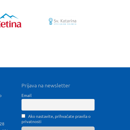
Prijava na newsletter
b
Email
Ako nastavite, prihvaćate pravila o
privatnosti
028