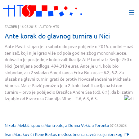
ZAGREB | 16.05.2015 | AUTOR: HTS
Ante korak do glavnog turnira u Nici
Ante Pavić stigao je u subotu do prve pobjede u 2015. godini – naš
tenisač, koji nije igrao više od pola godine zbog mononukleoze,
dohvatio je posljednje kolo kvalifikacija ATP turnira iz Serije 250 u
Nici (zemljana podloga, 494.310 eura). Ante je u 1. kolu bio
slobodan, a u 2 svladao Amerikanca Erica Butorca – 6:2, 6:2. Za
ulazak na glavni turnir igrati će protiv Novozelanđanina Michaela
Venusa. Mate Pavić poražen je u 2. kolu kvalifikacija na istom
turniru – prvo je pobijedio Brazilca Andre Saa (6:0, 6:1), da bi zatim
izgubio od Francuza Giannija Mine – 2:6, 6:3, 6:3.
Nikola Mektić ispao u Montrealu, a Donna Vekić u Torontu
07.08.2026
Ivan Maraković i Rene Bertos međusobno za završnicu juniorskog ITF