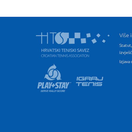
Više 
Statut,
izvješ
Izjava 