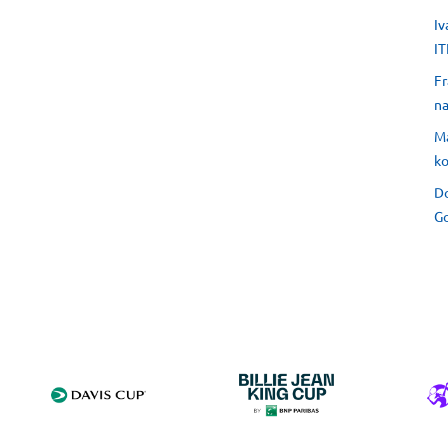
Iv
IT
Fr
na
Ma
ko
Do
Go