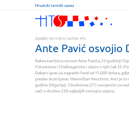
Hrvatski teniski savez
ZAGREB | 30.11.2013 | AUTOR: HTS
Ante Pavić osvojio 
Kakva završnica sezone Ante Pavića, 23-godišnji Og
Futuresima i Challnegerima i slavio u njih čak 33. Po
Dakaru igrao za nagradni fond od 15.000 dolara, gdje
predao Austrijanac Maximilian Neuchrist. Anti je to č
godine (Nigerija). S bodovima (27) osvojenim za naslo
naći u društvu 250 najboljih tenisača svijeta.