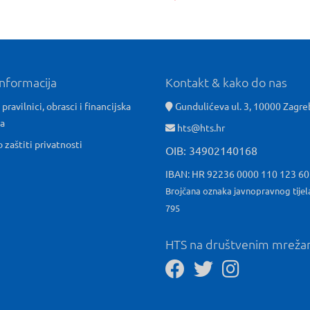
informacija
Kontakt & kako do nas
 pravilnici, obrasci i financijska
Gundulićeva ul. 3, 10000 Zagre
ća
hts@hts.hr
o zaštiti privatnosti
OIB: 34902140168
IBAN: HR 92236 0000 110 123 6
Brojčana oznaka javnopravnog tijel
795
HTS na društvenim mrež