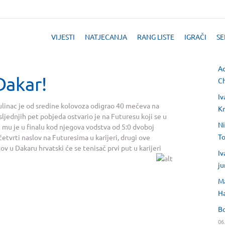
VIJESTI
NATJECANJA
RANG LISTE
IGRAČI
SE
Ad
Dakar!
Ch
Iv
ulinac je od sredine kolovoza odigrao 40 mečeva na
Kr
sljednjih pet pobjeda ostvario je na Futuresu koji se u
Ni
 mu je u finalu kod njegova vodstva od 5:0 dvoboj
T
etvrti naslov na Futuresima u karijeri, drugi ove
v u Dakaru hrvatski će se tenisač prvi put u karijeri
Iv
ju
Ma
H
Bo
06