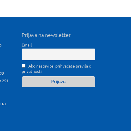
Prijava na newsletter
b
Email
Ako nastavite, prihvaćate pravila o
privatnosti
028
a 251-
ama