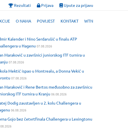
Rezultati
Prijava
Upute za prijavu
KCIJE
O NAMA
POVIJEST
KONTAKT
WTN
mir Kalender i Nino Serdarušić u finalu ATP
allengera u Hagenu
07.08.2026
an Maraković u završnici juniorskog ITF turnira u
anju
07.08.2026
kola Mektić ispao u Montrealu, a Donna Vekić u
orontu
07.08.2026
an Maraković i Rene Bertos međusobno za završnicu
niorskog ITF turnira u Kranju
06.08.2026
tej Dodig zaustavljen u 2. kolu Challengera u
agenu
06.08.2026
rna Gojo bez četvrtfinala Challengera u Lexingtonu
.08.2026