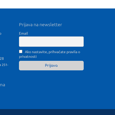
Prijava na newsletter
b
Email
Ako nastavite, prihvaćate pravila o
privatnosti
028
a 251-
ama