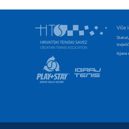
Više 
Statut,
izvješ
Izjava 