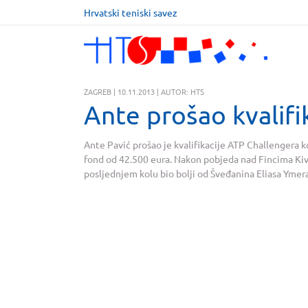
Hrvatski teniski savez
ZAGREB | 10.11.2013 | AUTOR: HTS
Ante prošao kvalifik
Ante P
avić prošao je kvalifikacije ATP Challengera k
fond od 42.500 eura. Nakon pobjeda nad Fincima Kivija
posljednjem kolu bio bolji od Šveđanina Eliasa Ymera –