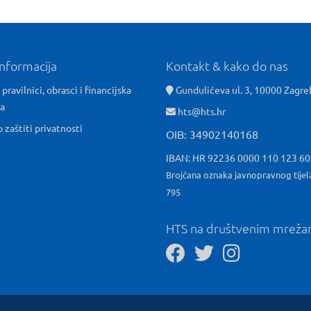
informacija
Kontakt & kako do nas
 pravilnici, obrasci i financijska
Gundulićeva ul. 3, 10000 Zagre
ća
hts@hts.hr
o zaštiti privatnosti
OIB: 34902140168
IBAN: HR 92236 0000 110 123 6
Brojčana oznaka javnopravnog tijel
795
HTS na društvenim mrež