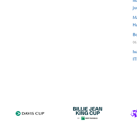
Iv
ju
Ma
H
Bo
06
Iv
IT