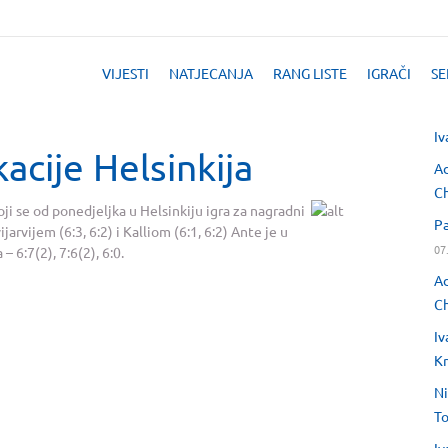
VIJESTI
NATJECANJA
RANG LISTE
IGRAČI
SE
Iv
acije Helsinkija
Ad
Ch
oji se od ponedjeljka u Helsinkiju igra za nagradni
Pa
rvijem (6:3, 6:2) i Kalliom (6:1, 6:2) Ante je u
07
 6:7(2), 7:6(2), 6:0.
Ad
Ch
Iv
Kr
Ni
T