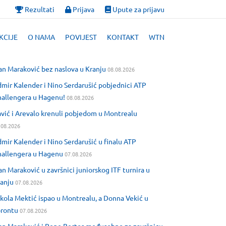
Rezultati
Prijava
Upute za prijavu
KCIJE
O NAMA
POVIJEST
KONTAKT
WTN
an Maraković bez naslova u Kranju
08.08.2026
mir Kalender i Nino Serdarušić pobjednici ATP
allengera u Hagenu!
08.08.2026
vić i Arevalo krenuli pobjedom u Montrealu
.08.2026
mir Kalender i Nino Serdarušić u finalu ATP
allengera u Hagenu
07.08.2026
an Maraković u završnici juniorskog ITF turnira u
anju
07.08.2026
kola Mektić ispao u Montrealu, a Donna Vekić u
orontu
07.08.2026