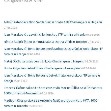
505. igračice na WTA listi.
Admir Kalender i Nino Serdarušić u finalu ATP Challengera u Hagenu
07.08.2026
Ivan Maraković u završnici juniorskog ITF turnira u Kranju
07.08.2026
Nikola Mektić ispao u Montrealu, a Donna Vekić u Torontu
07.08.2026
Ivan Maraković i Rene Bertos međusobno za završnicu juniorskog ITF
turnira u Kranju
06.08.2026
Matej Dodig zaustavljen u 2. kolu Challengera u Hagenu
06.08.2026
Borna Gojo bez četvrtfinala Challengera u Lexingtonu
06.08.2026
Ivan Maraković i Rene Bertos u četvrtfinalu juniorskog ITF turnira u
Kranju
05.08.2026
Frances Tiafoe nakon tri seta zaustavio Marina Čilića na ATP Masters
1000 turniru u Montrealu
05.08.2026
Madison Keys prejaka za Antoniju Ružić u drugom kolu WTA 1000
turnira u Torontu
05.08.2026