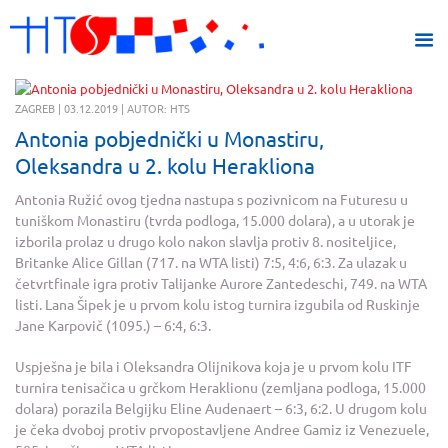
ZAGREB | 03.12.2019 | AUTOR: HTS
Antonia pobjednički u Monastiru,
Oleksandra u 2. kolu Herakliona
Antonia Ružić ovog tjedna nastupa s pozivnicom na Futuresu u
tuniškom Monastiru (tvrda podloga, 15.000 dolara), a u utorak je
izborila prolaz u drugo kolo nakon slavlja protiv 8. nositeljice,
Britanke Alice Gillan (717. na WTA listi) 7:5, 4:6, 6:3. Za ulazak u
četvrtfinale igra protiv Talijanke Aurore Zantedeschi, 749. na WTA
listi. Lana Šipek je u prvom kolu istog turnira izgubila od Ruskinje
Jane Karpovič (1095.) – 6:4, 6:3.
Uspješna je bila i Oleksandra Olijnikova koja je u prvom kolu ITF
turnira tenisačica u grčkom Heraklionu (zemljana podloga, 15.000
dolara) porazila Belgijku Eline Audenaert – 6:3, 6:2. U drugom kolu
je čeka dvoboj protiv prvopostavljene Andree Gamiz iz Venezuele,