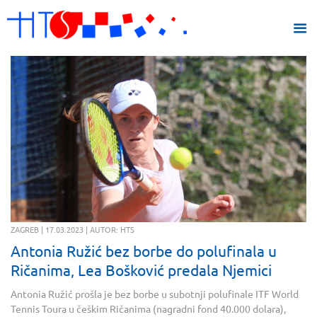
ZAGREB | 17.03.2023 | AUTOR: HTS
Antonia Ružić bez borbe do polufinala u
Ričanima, Lea Bošković predala Njemici
Antonia Ružić prošla je bez borbe u subotnji polufinale ITF World
Tennis Toura u češkim Ričanima (nagradni fond 40.000 dolara),