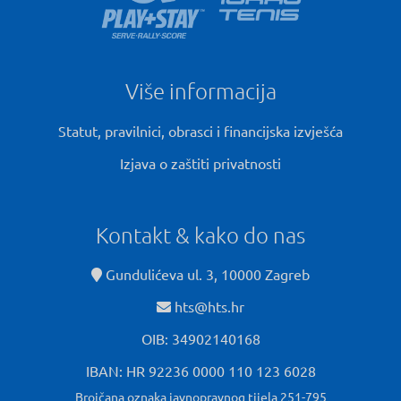
Više informacija
Statut, pravilnici, obrasci i financijska izvješća
Izjava o zaštiti privatnosti
Kontakt & kako do nas
Gundulićeva ul. 3, 10000 Zagreb
hts@hts.hr
OIB: 34902140168
IBAN: HR 92236 0000 110 123 6028
Brojčana oznaka javnopravnog tijela 251-795