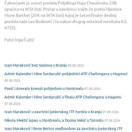
Čakovčanki je susret predala Poljakinja Maja Chwalinska, 238.
igračica na WTA listi. Prolaz u završnicu tražit će protiv Njemice
Mone Barthel (204. na WTA listi) kojoj je četvrtfinalni dvoboj
predala naša Lea Bošković i to nakon drugog seta kod rezultata 6:2,
6:7(5).
Foto: Inga Ćužić
Ivan Maraković bez naslova u Kranju
08.08.2026
Admir Kalender i Nino Serdarušić pobjednici ATP Challengera u Hagenu!
08.08.2026
Pavić i Arevalo krenuli pobjedom u Montrealu
07.08.2026
Admir Kalender i Nino Serdarušić u finalu ATP Challengera u Hagenu
07.08.2026
Ivan Maraković u završnici juniorskog ITF turnira u Kranju
07.08.2026
Nikola Mektić ispao u Montrealu, a Donna Vekić u Torontu
07.08.2026
Ivan Maraković i Rene Bertos međusobno za završnicu juniorskog ITF