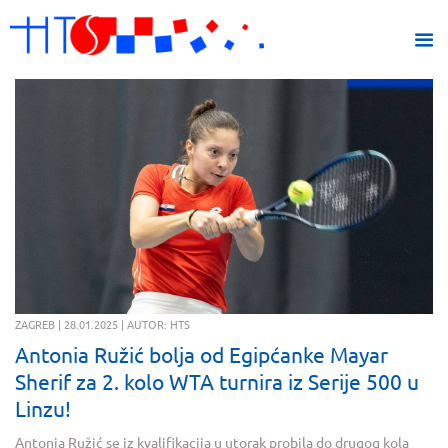
ZAGREB | 28.01.2025 | AUTOR: HTS
Antonia Ružić bolja od Egipćanke Mayar
Sherif za 2. kolo WTA turnira iz Serije 500 u
Linzu!
Antonia Ružić se iz kvalifikacija u utorak probila do drugog kola