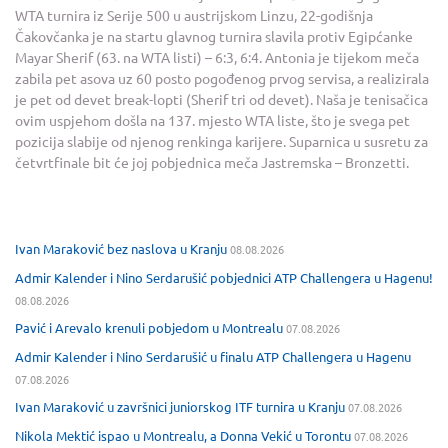
WTA turnira iz Serije 500 u austrijskom Linzu, 22-godišnja
Čakovčanka je na startu glavnog turnira slavila protiv Egipćanke
Mayar Sherif (63. na WTA listi) – 6:3, 6:4. Antonia je tijekom meča
zabila pet asova uz 60 posto pogođenog prvog servisa, a realizirala
je pet od devet break-lopti (Sherif tri od devet). Naša je tenisačica
ovim uspjehom došla na 137. mjesto WTA liste, što je svega pet
pozicija slabije od njenog renkinga karijere. Suparnica u susretu za
četvrtfinale bit će joj pobjednica meča Jastremska – Bronzetti.
Ivan Maraković bez naslova u Kranju
08.08.2026
Admir Kalender i Nino Serdarušić pobjednici ATP Challengera u Hagenu!
08.08.2026
Pavić i Arevalo krenuli pobjedom u Montrealu
07.08.2026
Admir Kalender i Nino Serdarušić u finalu ATP Challengera u Hagenu
07.08.2026
Ivan Maraković u završnici juniorskog ITF turnira u Kranju
07.08.2026
Nikola Mektić ispao u Montrealu, a Donna Vekić u Torontu
07.08.2026